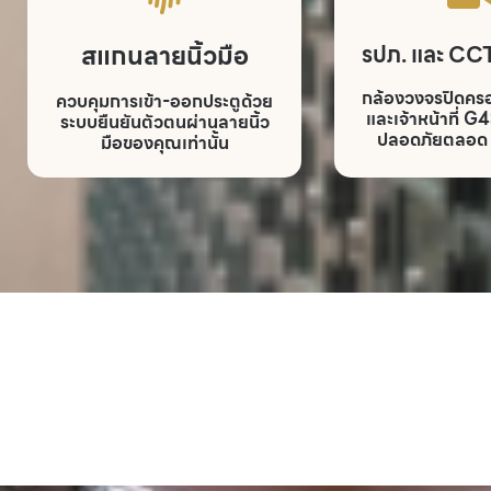
สแกนลายนิ้วมือ
รปภ. และ CC
กล้องวงจรปิดครอ
ควบคุมการเข้า-ออกประตูด้วย
และเจ้าหน้าที่ G
ระบบยืนยันตัวตนผ่านลายนิ้ว
ปลอดภัยตลอด 2
มือของคุณเท่านั้น