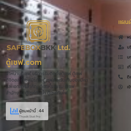
แผนผั
หน
บร
บ
ตู้เซฟ.com
เก
จำหน่ายตู้เซฟ บริการรับติดตั้งตู้เซฟ ตู้เซฟ
ติ
ดิจิตอล ตู้เซฟนิรภัย ตู้เซฟสำหรับเก็บของมีค่า
และเอกสารสำคัญ ตู้เซฟโรงแรม ตู้เซฟ
เข
สำนักงาน ตู้เซฟกันน้ำ ตู้เซฟกันไฟ
ผู้ชมหน้านี้ : 44
Thaidit Stat Pro