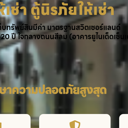
้เช่า ตู้นิรภัยให้เช่า
เก็บทรัพย์สินมีค่า มาตรฐานสวิตเซอร์แลนด์
 20 ปี ใจกลางถนนสีลม (อาคารยูไนเต็ดเซ็นเ
กษาความปลอดภัยสูงสุด