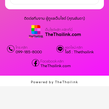
A
l
t
ติดต่อทีมงาน ผู้ดูแลเว็บไซต์ (คุณอันดา)
e
r
เว็บไซต์หลัก คลิกที่นี่
n
TheThailink.com
a
t
โทร คลิก
แอดไลน์ คลิก
i
099-185-8000
ไอดี : Thethailink
v
Facebook คลิก
e
TheThailink.com
:
Powered by TheThailink