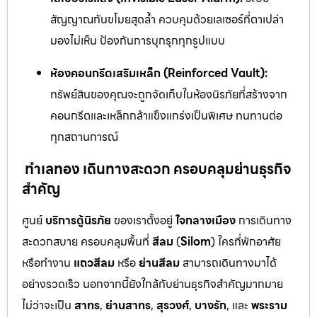
สัญญาณกันขโมยสุดล้ำ ควบคุมด้วยเลเซอร์ที่ตาเปล่า
มองไม่เห็น ป้องกันการบุกรุกทุกรูปแบบ
ห้องคอนกรีตเสริมเหล็ก (Reinforced Vault):
ทรัพย์สินของคุณจะถูกจัดเก็บในห้องนิรภัยที่สร้างจาก
คอนกรีตและเหล็กกล้าแข็งแกร่งเป็นพิเศษ ทนทานต่อ
ทุกสถานการณ์
ทำเลทอง เดินทางสะดวก ครอบคลุมย่านธุรกิจ
สำคัญ
ศูนย์
บริการตู้นิรภัย
ของเราตั้งอยู่
ใจกลางเมือง
การเดินทาง
สะดวกสบาย ครอบคลุมพื้นที่
สีลม
(
Silom
) ใครที่พักอาศัย
หรือทำงาน
แถวสีลม
หรือ
ย่านสีลม
สามารถเดินทางมาได้
อย่างรวดเร็ว นอกจากนี้ยังใกล้กับย่านธุรกิจสำคัญมากมาย
ไม่ว่าจะเป็น
สาทร
,
ย่านสาทร
,
สุรวงศ์
,
บางรัก
, และ
พระราม