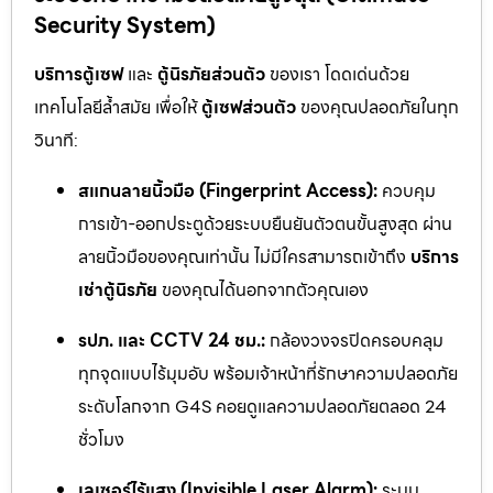
Security System)
บริการตู้เซฟ
และ
ตู้นิรภัยส่วนตัว
ของเรา โดดเด่นด้วย
เทคโนโลยีล้ำสมัย เพื่อให้
ตู้เซฟส่วนตัว
ของคุณปลอดภัยในทุก
วินาที:
สแกนลายนิ้วมือ (Fingerprint Access):
ควบคุม
การเข้า-ออกประตูด้วยระบบยืนยันตัวตนขั้นสูงสุด ผ่าน
ลายนิ้วมือของคุณเท่านั้น ไม่มีใครสามารถเข้าถึง
บริการ
เช่าตู้นิรภัย
ของคุณได้นอกจากตัวคุณเอง
รปภ. และ CCTV 24 ชม.:
กล้องวงจรปิดครอบคลุม
ทุกจุดแบบไร้มุมอับ พร้อมเจ้าหน้าที่รักษาความปลอดภัย
ระดับโลกจาก G4S คอยดูแลความปลอดภัยตลอด 24
ชั่วโมง
เลเซอร์ไร้แสง (Invisible Laser Alarm):
ระบบ