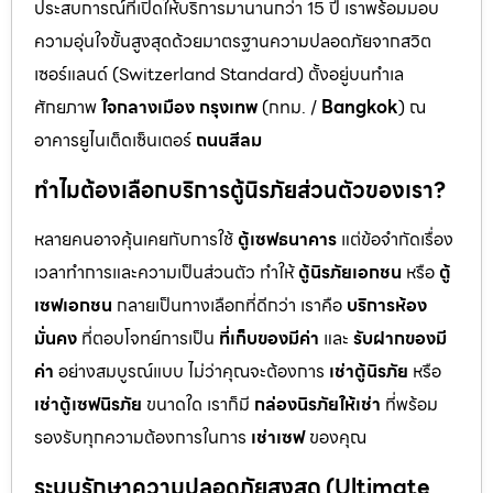
ประสบการณ์ที่เปิดให้บริการมานานกว่า 15 ปี เราพร้อมมอบ
ความอุ่นใจขั้นสูงสุดด้วยมาตรฐานความปลอดภัยจากสวิต
เซอร์แลนด์ (Switzerland Standard) ตั้งอยู่บนทำเล
ศักยภาพ
ใจกลางเมือง กรุงเทพ
(กทม. /
Bangkok
) ณ
อาคารยูไนเต็ดเซ็นเตอร์
ถนนสีลม
ทำไมต้องเลือกบริการตู้นิรภัยส่วนตัวของเรา?
หลายคนอาจคุ้นเคยกับการใช้
ตู้เซฟธนาคาร
แต่ข้อจำกัดเรื่อง
เวลาทำการและความเป็นส่วนตัว ทำให้
ตู้นิรภัยเอกชน
หรือ
ตู้
เซฟเอกชน
กลายเป็นทางเลือกที่ดีกว่า เราคือ
บริการห้อง
มั่นคง
ที่ตอบโจทย์การเป็น
ที่เก็บของมีค่า
และ
รับฝากของมี
ค่า
อย่างสมบูรณ์แบบ ไม่ว่าคุณจะต้องการ
เช่าตู้นิรภัย
หรือ
เช่าตู้เซฟนิรภัย
ขนาดใด เราก็มี
กล่องนิรภัยให้เช่า
ที่พร้อม
รองรับทุกความต้องการในการ
เช่าเซฟ
ของคุณ
ระบบรักษาความปลอดภัยสูงสุด (Ultimate