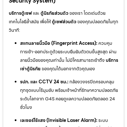
Security System)
บริการตู้เซฟ
และ
ตู้นิรภัยส่วนตัว
ของเรา โดดเด่นด้วย
เทคโนโลยีล้ำสมัย เพื่อให้
ตู้เซฟส่วนตัว
ของคุณปลอดภัยในทุก
วินาที:
สแกนลายนิ้วมือ (Fingerprint Access):
ควบคุม
การเข้า-ออกประตูด้วยระบบยืนยันตัวตนขั้นสูงสุด ผ่าน
ลายนิ้วมือของคุณเท่านั้น ไม่มีใครสามารถเข้าถึง
บริการ
เช่าตู้นิรภัย
ของคุณได้นอกจากตัวคุณเอง
รปภ. และ CCTV 24 ชม.:
กล้องวงจรปิดครอบคลุม
ทุกจุดแบบไร้มุมอับ พร้อมเจ้าหน้าที่รักษาความปลอดภัย
ระดับโลกจาก G4S คอยดูแลความปลอดภัยตลอด 24
ชั่วโมง
เลเซอร์ไร้แสง (Invisible Laser Alarm):
ระบบ