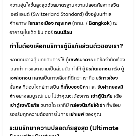
ความอุ่นใจขั้นสูงสุดด้วยมาตรฐานความปลอดภัยจากสวิต
เซอร์แลนด์ (Switzerland Standard) ตั้งอยู่บนทำเล
ศักยภาพ
ใจกลางเมือง กรุงเทพ
(กทม. /
Bangkok
) ณ
อาคารยูไนเต็ดเซ็นเตอร์
ถนนสีลม
ทำไมต้องเลือกบริการตู้นิรภัยส่วนตัวของเรา?
หลายคนอาจคุ้นเคยกับการใช้
ตู้เซฟธนาคาร
แต่ข้อจำกัดเรื่อง
เวลาทำการและความเป็นส่วนตัว ทำให้
ตู้นิรภัยเอกชน
หรือ
ตู้
เซฟเอกชน
กลายเป็นทางเลือกที่ดีกว่า เราคือ
บริการห้อง
มั่นคง
ที่ตอบโจทย์การเป็น
ที่เก็บของมีค่า
และ
รับฝากของมี
ค่า
อย่างสมบูรณ์แบบ ไม่ว่าคุณจะต้องการ
เช่าตู้นิรภัย
หรือ
เช่าตู้เซฟนิรภัย
ขนาดใด เราก็มี
กล่องนิรภัยให้เช่า
ที่พร้อม
รองรับทุกความต้องการในการ
เช่าเซฟ
ของคุณ
ระบบรักษาความปลอดภัยสูงสุด (Ultimate