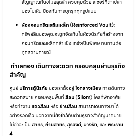
สัญญาณกันขโมยสุดล้ำ ควบคุมด้วยเลเซอร์ที่ตาเปล่า
มองไม่เห็น ป้องกันการบุกรุกทุกรูปแบบ
ห้องคอนกรีตเสริมเหล็ก (Reinforced Vault):
ทรัพย์สินของคุณจะถูกจัดเก็บในห้องนิรภัยที่สร้างจาก
คอนกรีตและเหล็กกล้าแข็งแกร่งเป็นพิเศษ ทนทานต่อ
ทุกสถานการณ์
ทำเลทอง เดินทางสะดวก ครอบคลุมย่านธุรกิจ
สำคัญ
ศูนย์
บริการตู้นิรภัย
ของเราตั้งอยู่
ใจกลางเมือง
การเดินทาง
สะดวกสบาย ครอบคลุมพื้นที่
สีลม
(
Silom
) ใครที่พักอาศัย
หรือทำงาน
แถวสีลม
หรือ
ย่านสีลม
สามารถเดินทางมาได้
อย่างรวดเร็ว นอกจากนี้ยังใกล้กับย่านธุรกิจสำคัญมากมาย
ไม่ว่าจะเป็น
สาทร
,
ย่านสาทร
,
สุรวงศ์
,
บางรัก
, และ
พระราม
4