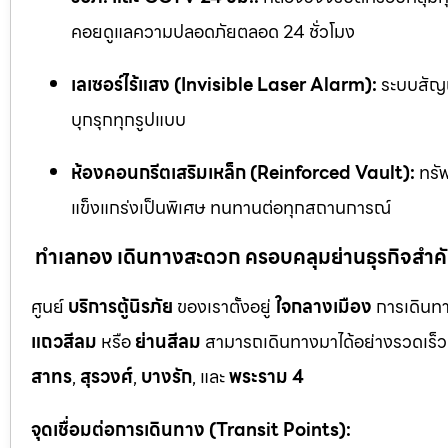
คอยดูแลความปลอดภัยตลอด 24 ชั่วโมง
เลเซอร์ไร้แสง (Invisible Laser Alarm):
ระบบสัญญ
บุกรุกทุกรูปแบบ
ห้องคอนกรีตเสริมเหล็ก (Reinforced Vault):
ทรัพ
แข็งแกร่งเป็นพิเศษ ทนทานต่อทุกสถานการณ์
ทำเลทอง เดินทางสะดวก ครอบคลุมย่านธุรกิจสำค
ศูนย์
บริการตู้นิรภัย
ของเราตั้งอยู่
ใจกลางเมือง
การเดินทา
แถวสีลม
หรือ
ย่านสีลม
สามารถเดินทางมาได้อย่างรวดเร็ว 
สาทร
,
สุรวงศ์
,
บางรัก
, และ
พระราม 4
จุดเชื่อมต่อการเดินทาง (Transit Points):