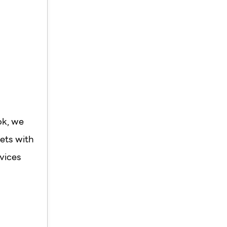
ok, we
ets with
vices