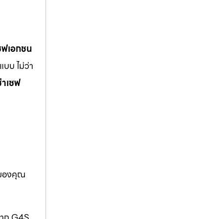
เซฟเอกชน
บบ ไม่ว่า
ช่าเซฟ
อของคุณ
กจาก G4S