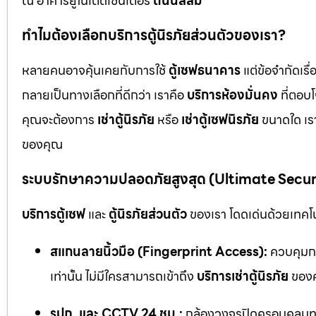
ณ อาคารยูไนเต็ดเซ็นเตอร์
ถนนสีลม
ทำไมต้องเลือกบริการตู้นิรภัยส่วนตัวของเรา?
หลายคนอาจคุ้นเคยกับการใช้
ตู้เซฟธนาคาร
แต่ข้อจำกัดเร
กลายเป็นทางเลือกที่ดีกว่า เราคือ
บริการห้องมั่นคง
ที่ตอบ
คุณจะต้องการ
เช่าตู้นิรภัย
หรือ
เช่าตู้เซฟนิรภัย
ขนาดใด เรา
ของคุณ
ระบบรักษาความปลอดภัยสูงสุด (Ultimate Secu
บริการตู้เซฟ
และ
ตู้นิรภัยส่วนตัว
ของเรา โดดเด่นด้วยเทคโนโ
สแกนลายนิ้วมือ (Fingerprint Access):
ควบคุมกา
เท่านั้น ไม่มีใครสามารถเข้าถึง
บริการเช่าตู้นิรภัย
ของค
รปภ. และ CCTV 24 ชม.:
กล้องวงจรปิดครอบคลุมทุก