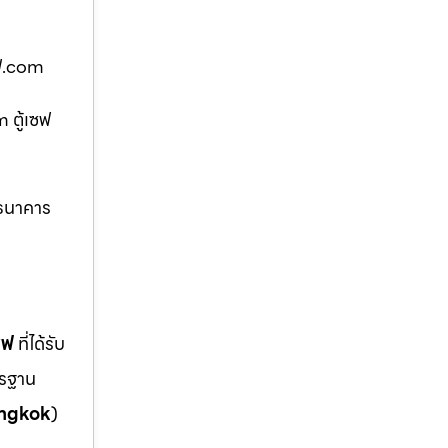
เซฟ.com
m ตู้เซฟ
ฟธนาคาร
ซฟ
ที่ได้รับ
ตรฐาน
ngkok
)