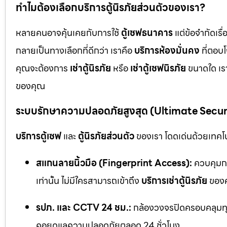
ทำไมต้องเลือกบริการตู้นิรภัยส่วนตัวของเรา?
หลายคนอาจคุ้นเคยกับการใช้
ตู้เซฟธนาคาร
แต่ข้อจำกัดเร
กลายเป็นทางเลือกที่ดีกว่า เราคือ
บริการห้องมั่นคง
ที่ตอบ
คุณจะต้องการ
เช่าตู้นิรภัย
หรือ
เช่าตู้เซฟนิรภัย
ขนาดใด เรา
ของคุณ
ระบบรักษาความปลอดภัยสูงสุด (Ultimate Secu
บริการตู้เซฟ
และ
ตู้นิรภัยส่วนตัว
ของเรา โดดเด่นด้วยเทคโนโ
สแกนลายนิ้วมือ (Fingerprint Access):
ควบคุมกา
เท่านั้น ไม่มีใครสามารถเข้าถึง
บริการเช่าตู้นิรภัย
ของค
รปภ. และ CCTV 24 ชม.:
กล้องวงจรปิดครอบคลุมทุก
คอยดูแลความปลอดภัยตลอด 24 ชั่วโมง