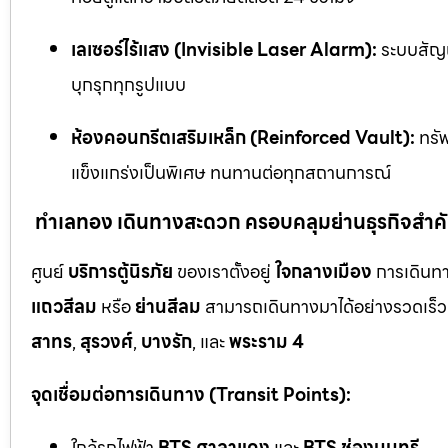
เลเซอร์ไร้แสง (Invisible Laser Alarm):
ระบบสัญญ
บุกรุกทุกรูปแบบ
ห้องคอนกรีตเสริมเหล็ก (Reinforced Vault):
ทรัพ
แข็งแกร่งเป็นพิเศษ ทนทานต่อทุกสถานการณ์
ทำเลทอง เดินทางสะดวก ครอบคลุมย่านธุรกิจสำค
ศูนย์
บริการตู้นิรภัย
ของเราตั้งอยู่
ใจกลางเมือง
การเดินทา
แถวสีลม
หรือ
ย่านสีลม
สามารถเดินทางมาได้อย่างรวดเร็ว 
สาทร
,
สุรวงศ์
,
บางรัก
, และ
พระราม 4
จุดเชื่อมต่อการเดินทาง (Transit Points):
ใกล้รถไฟฟ้า
BTS ศาลาแดง
และ
BTS ช่องนนทรี