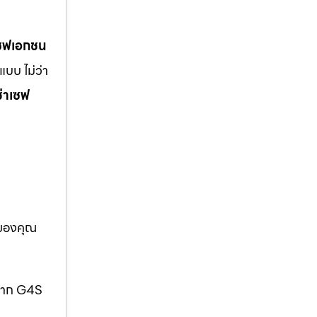
เซฟเอกชน
บบ ไม่ว่า
ช่าเซฟ
อของคุณ
กจาก G4S