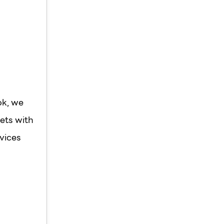
ok, we
ets with
vices