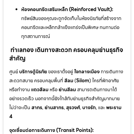
ห้องคอนกรีตเสริมเหล็ก (Reinforced Vault):
ทรัพย์สินของคุณจะถูกจัดเก็บในห้องนิรภัยที่สร้างจาก
คอนกรีตและเหล็กกล้าแข็งแกร่งเป็นพิเศษ ทนทานต่อ
ทุกสถานการณ์
ทำเลทอง เดินทางสะดวก ครอบคลุมย่านธุรกิจ
สำคัญ
ศูนย์
บริการตู้นิรภัย
ของเราตั้งอยู่
ใจกลางเมือง
การเดินทาง
สะดวกสบาย ครอบคลุมพื้นที่
สีลม
(
Silom
) ใครที่พักอาศัย
หรือทำงาน
แถวสีลม
หรือ
ย่านสีลม
สามารถเดินทางมาได้
อย่างรวดเร็ว นอกจากนี้ยังใกล้กับย่านธุรกิจสำคัญมากมาย
ไม่ว่าจะเป็น
สาทร
,
ย่านสาทร
,
สุรวงศ์
,
บางรัก
, และ
พระราม
4
จุดเชื่อมต่อการเดินทาง (Transit Points):