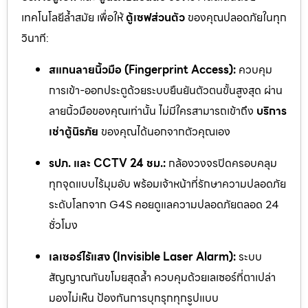
เทคโนโลยีล้ำสมัย เพื่อให้
ตู้เซฟส่วนตัว
ของคุณปลอดภัยในทุก
วินาที:
สแกนลายนิ้วมือ (Fingerprint Access):
ควบคุม
การเข้า-ออกประตูด้วยระบบยืนยันตัวตนขั้นสูงสุด ผ่าน
ลายนิ้วมือของคุณเท่านั้น ไม่มีใครสามารถเข้าถึง
บริการ
เช่าตู้นิรภัย
ของคุณได้นอกจากตัวคุณเอง
รปภ. และ CCTV 24 ชม.:
กล้องวงจรปิดครอบคลุม
ทุกจุดแบบไร้มุมอับ พร้อมเจ้าหน้าที่รักษาความปลอดภัย
ระดับโลกจาก G4S คอยดูแลความปลอดภัยตลอด 24
ชั่วโมง
เลเซอร์ไร้แสง (Invisible Laser Alarm):
ระบบ
สัญญาณกันขโมยสุดล้ำ ควบคุมด้วยเลเซอร์ที่ตาเปล่า
มองไม่เห็น ป้องกันการบุกรุกทุกรูปแบบ