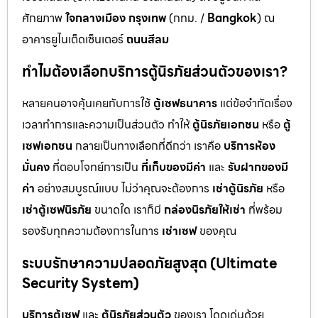
ศักยภาพ
ใจกลางเมือง กรุงเทพ
(กทม. /
Bangkok
) ณ
อาคารยูไนเต็ดเซ็นเตอร์
ถนนสีลม
ทำไมต้องเลือกบริการตู้นิรภัยส่วนตัวของเรา?
หลายคนอาจคุ้นเคยกับการใช้
ตู้เซฟธนาคาร
แต่ข้อจำกัดเรื่อง
เวลาทำการและความเป็นส่วนตัว ทำให้
ตู้นิรภัยเอกชน
หรือ
ตู้
เซฟเอกชน
กลายเป็นทางเลือกที่ดีกว่า เราคือ
บริการห้อง
มั่นคง
ที่ตอบโจทย์การเป็น
ที่เก็บของมีค่า
และ
รับฝากของมี
ค่า
อย่างสมบูรณ์แบบ ไม่ว่าคุณจะต้องการ
เช่าตู้นิรภัย
หรือ
เช่าตู้เซฟนิรภัย
ขนาดใด เราก็มี
กล่องนิรภัยให้เช่า
ที่พร้อม
รองรับทุกความต้องการในการ
เช่าเซฟ
ของคุณ
ระบบรักษาความปลอดภัยสูงสุด (Ultimate
Security System)
บริการตู้เซฟ
และ
ตู้นิรภัยส่วนตัว
ของเรา โดดเด่นด้วย