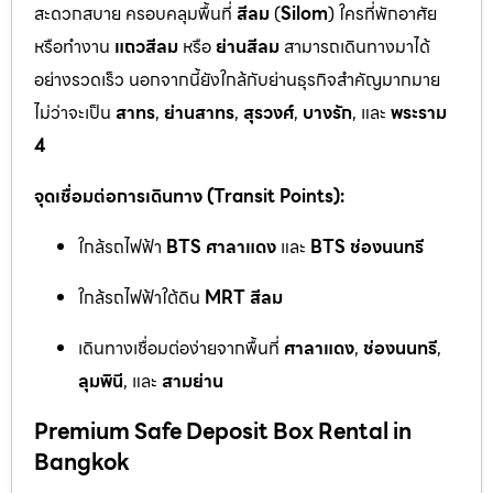
สะดวกสบาย ครอบคลุมพื้นที่
สีลม
(
Silom
) ใครที่พักอาศัย
หรือทำงาน
แถวสีลม
หรือ
ย่านสีลม
สามารถเดินทางมาได้
อย่างรวดเร็ว นอกจากนี้ยังใกล้กับย่านธุรกิจสำคัญมากมาย
ไม่ว่าจะเป็น
สาทร
,
ย่านสาทร
,
สุรวงศ์
,
บางรัก
, และ
พระราม
4
จุดเชื่อมต่อการเดินทาง (Transit Points):
ใกล้รถไฟฟ้า
BTS ศาลาแดง
และ
BTS ช่องนนทรี
ใกล้รถไฟฟ้าใต้ดิน
MRT สีลม
เดินทางเชื่อมต่อง่ายจากพื้นที่
ศาลาแดง
,
ช่องนนทรี
,
ลุมพินี
, และ
สามย่าน
Premium Safe Deposit Box Rental in
Bangkok