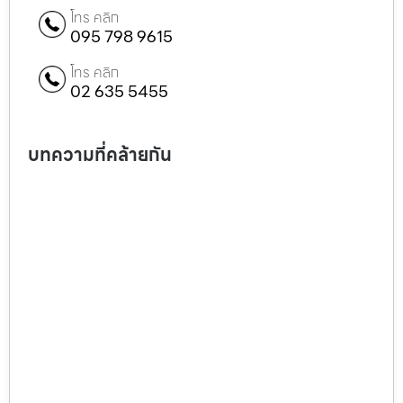
โทร คลิก
095 798 9615
โทร คลิก
02 635 5455
บทความที่คล้ายกัน