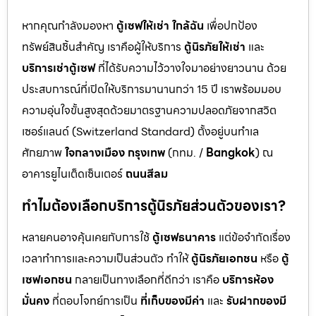
หากคุณกำลังมองหา
ตู้เซฟให้เช่า ใกล้ฉัน
เพื่อปกป้อง
ทรัพย์สินชิ้นสำคัญ เราคือผู้ให้บริการ
ตู้นิรภัยให้เช่า
และ
บริการเช่าตู้เซฟ
ที่ได้รับความไว้วางใจมาอย่างยาวนาน ด้วย
ประสบการณ์ที่เปิดให้บริการมานานกว่า 15 ปี เราพร้อมมอบ
ความอุ่นใจขั้นสูงสุดด้วยมาตรฐานความปลอดภัยจากสวิต
เซอร์แลนด์ (Switzerland Standard) ตั้งอยู่บนทำเล
ศักยภาพ
ใจกลางเมือง กรุงเทพ
(กทม. /
Bangkok
) ณ
อาคารยูไนเต็ดเซ็นเตอร์
ถนนสีลม
ทำไมต้องเลือกบริการตู้นิรภัยส่วนตัวของเรา?
หลายคนอาจคุ้นเคยกับการใช้
ตู้เซฟธนาคาร
แต่ข้อจำกัดเรื่อง
เวลาทำการและความเป็นส่วนตัว ทำให้
ตู้นิรภัยเอกชน
หรือ
ตู้
เซฟเอกชน
กลายเป็นทางเลือกที่ดีกว่า เราคือ
บริการห้อง
มั่นคง
ที่ตอบโจทย์การเป็น
ที่เก็บของมีค่า
และ
รับฝากของมี