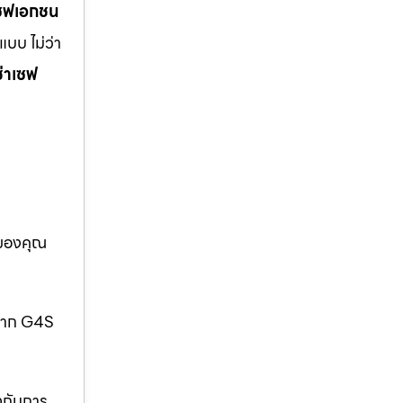
เซฟเอกชน
บบ ไม่ว่า
ช่าเซฟ
อของคุณ
กจาก G4S
งกันการ