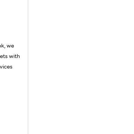
ok, we
ets with
vices