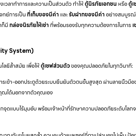
ื่องเวลาทำการและความเป็นส่วนตัว ทำให้
ตู้นิรภัยเอกชน
หรือ
ตู้
โจทย์การเป็น
ที่เก็บของมีค่า
และ
รับฝากของมีค่า
อย่างสมบูรณ์แ
ก็มี
กล่องนิรภัยให้เช่า
ที่พร้อมรองรับทุกความต้องการในการ
เ
rity System)
ลยีล้ำสมัย เพื่อให้
ตู้เซฟส่วนตัว
ของคุณปลอดภัยในทุกวินาที:
รเข้า-ออกประตูด้วยระบบยืนยันตัวตนขั้นสูงสุด ผ่านลายนิ้วมื
ุณได้นอกจากตัวคุณเอง
จุดแบบไร้มุมอับ พร้อมเจ้าหน้าที่รักษาความปลอดภัยระดับโล
าณกันขโมยสุดล้ำ ควบคุมด้วยเลเซอร์ที่ตาเปล่ามองไม่เห็น ป้อ