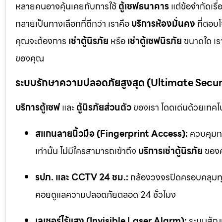
หลายคนอาจคุ้นเคยกับการใช้
ตู้เซฟธนาคาร
แต่ข้อจำกัดเร
กลายเป็นทางเลือกที่ดีกว่า เราคือ
บริการห้องมั่นคง
ที่ตอบ
คุณจะต้องการ
เช่าตู้นิรภัย
หรือ
เช่าตู้เซฟนิรภัย
ขนาดใด เรา
ของคุณ
ระบบรักษาความปลอดภัยสูงสุด (Ultimate Secu
บริการตู้เซฟ
และ
ตู้นิรภัยส่วนตัว
ของเรา โดดเด่นด้วยเทคโนโ
สแกนลายนิ้วมือ (Fingerprint Access):
ควบคุมกา
เท่านั้น ไม่มีใครสามารถเข้าถึง
บริการเช่าตู้นิรภัย
ของค
รปภ. และ CCTV 24 ชม.:
กล้องวงจรปิดครอบคลุมทุก
คอยดูแลความปลอดภัยตลอด 24 ชั่วโมง
เลเซอร์ไร้แสง (Invisible Laser Alarm):
ระบบสัญญ