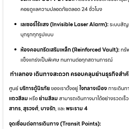
คอยดูแลความปลอดภัยตลอด 24 ชั่วโมง
เลเซอร์ไร้แสง (Invisible Laser Alarm):
ระบบสัญญ
บุกรุกทุกรูปแบบ
ห้องคอนกรีตเสริมเหล็ก (Reinforced Vault):
ทรัพ
แข็งแกร่งเป็นพิเศษ ทนทานต่อทุกสถานการณ์
ทำเลทอง เดินทางสะดวก ครอบคลุมย่านธุรกิจสำค
ศูนย์
บริการตู้นิรภัย
ของเราตั้งอยู่
ใจกลางเมือง
การเดินทา
แถวสีลม
หรือ
ย่านสีลม
สามารถเดินทางมาได้อย่างรวดเร็ว 
สาทร
,
สุรวงศ์
,
บางรัก
, และ
พระราม 4
จุดเชื่อมต่อการเดินทาง (Transit Points):