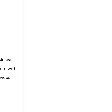
ok, we
ets with
vices