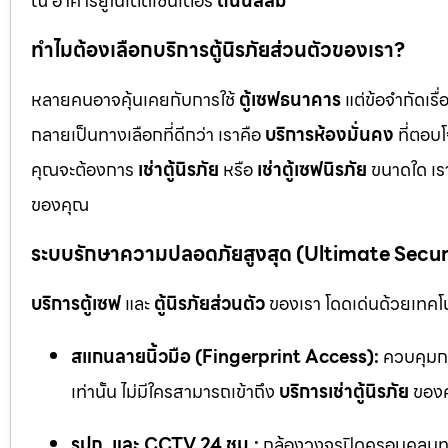
ณ อาคารยูไนเต็ดเซ็นเตอร์
ถนนสีลม
ทำไมต้องเลือกบริการตู้นิรภัยส่วนตัวของเรา?
หลายคนอาจคุ้นเคยกับการใช้
ตู้เซฟธนาคาร
แต่ข้อจำกัดเร
กลายเป็นทางเลือกที่ดีกว่า เราคือ
บริการห้องมั่นคง
ที่ตอบ
คุณจะต้องการ
เช่าตู้นิรภัย
หรือ
เช่าตู้เซฟนิรภัย
ขนาดใด เรา
ของคุณ
ระบบรักษาความปลอดภัยสูงสุด (Ultimate Secu
บริการตู้เซฟ
และ
ตู้นิรภัยส่วนตัว
ของเรา โดดเด่นด้วยเทคโนโ
สแกนลายนิ้วมือ (Fingerprint Access):
ควบคุมกา
เท่านั้น ไม่มีใครสามารถเข้าถึง
บริการเช่าตู้นิรภัย
ของค
รปภ. และ CCTV 24 ชม.:
กล้องวงจรปิดครอบคลุมทุก