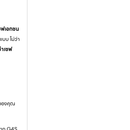
เซฟเอกชน
บบ ไม่ว่า
ช่าเซฟ
อของคุณ
กจาก G4S