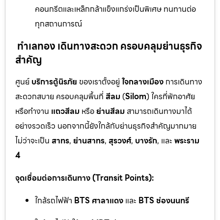
คอนกรีตและเหล็กกล้าแข็งแกร่งเป็นพิเศษ ทนทานต่อ
ทุกสถานการณ์
ทำเลทอง เดินทางสะดวก ครอบคลุมย่านธุรกิจ
สำคัญ
ศูนย์
บริการตู้นิรภัย
ของเราตั้งอยู่
ใจกลางเมือง
การเดินทาง
สะดวกสบาย ครอบคลุมพื้นที่
สีลม
(
Silom
) ใครที่พักอาศัย
หรือทำงาน
แถวสีลม
หรือ
ย่านสีลม
สามารถเดินทางมาได้
อย่างรวดเร็ว นอกจากนี้ยังใกล้กับย่านธุรกิจสำคัญมากมาย
ไม่ว่าจะเป็น
สาทร
,
ย่านสาทร
,
สุรวงศ์
,
บางรัก
, และ
พระราม
4
จุดเชื่อมต่อการเดินทาง (Transit Points):
ใกล้รถไฟฟ้า
BTS ศาลาแดง
และ
BTS ช่องนนทรี