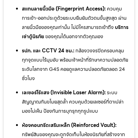
สแกนลายนิ้วมือ (Fingerprint Access):
ควบคุม
การเข้า-ออกประตูด้วยระบบยืนยันตัวตนขั้นสูงสุด ผ่าน
ลายนิ้วมือของคุณเท่านั้น ไม่มีใครสามารถเข้าถึง
บริการ
เช่าตู้นิรภัย
ของคุณได้นอกจากตัวคุณเอง
รปภ. และ CCTV 24 ชม.:
กล้องวงจรปิดครอบคลุม
ทุกจุดแบบไร้มุมอับ พร้อมเจ้าหน้าที่รักษาความปลอดภัย
ระดับโลกจาก G4S คอยดูแลความปลอดภัยตลอด 24
ชั่วโมง
เลเซอร์ไร้แสง (Invisible Laser Alarm):
ระบบ
สัญญาณกันขโมยสุดล้ำ ควบคุมด้วยเลเซอร์ที่ตาเปล่า
มองไม่เห็น ป้องกันการบุกรุกทุกรูปแบบ
ห้องคอนกรีตเสริมเหล็ก (Reinforced Vault):
ทรัพย์สินของคุณจะถูกจัดเก็บในห้องนิรภัยที่สร้างจาก