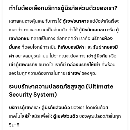
ทำไมต้องเลือกบริการตู้นิรภัยส่วนตัวของเรา?
หลายคนอาจคุ้นเคยกับการใช้
ตู้เซฟธนาคาร
แต่ข้อจำกัดเรื่อง
เวลาทำการและความเป็นส่วนตัว ทำให้
ตู้นิรภัยเอกชน
หรือ
ตู้
เซฟเอกชน
กลายเป็นทางเลือกที่ดีกว่า เราคือ
บริการห้อง
มั่นคง
ที่ตอบโจทย์การเป็น
ที่เก็บของมีค่า
และ
รับฝากของมี
ค่า
อย่างสมบูรณ์แบบ ไม่ว่าคุณจะต้องการ
เช่าตู้นิรภัย
หรือ
เช่าตู้เซฟนิรภัย
ขนาดใด เราก็มี
กล่องนิรภัยให้เช่า
ที่พร้อม
รองรับทุกความต้องการในการ
เช่าเซฟ
ของคุณ
ระบบรักษาความปลอดภัยสูงสุด (Ultimate
Security System)
บริการตู้เซฟ
และ
ตู้นิรภัยส่วนตัว
ของเรา โดดเด่นด้วย
เทคโนโลยีล้ำสมัย เพื่อให้
ตู้เซฟส่วนตัว
ของคุณปลอดภัยในทุก
วินาที: