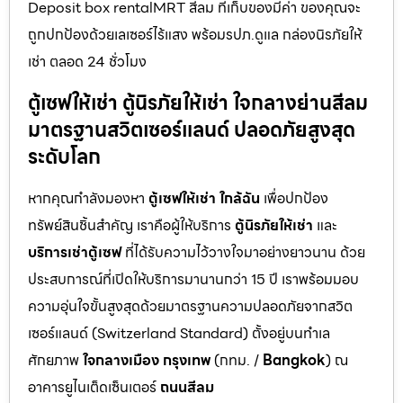
Deposit box rentalMRT สีลม ที่เก็บของมีค่า ของคุณจะ
ถูกปกป้องด้วยเลเซอร์ไร้แสง พร้อมรปภ.ดูแล กล่องนิรภัยให้
เช่า ตลอด 24 ชั่วโมง
ตู้เซฟให้เช่า ตู้นิรภัยให้เช่า ใจกลางย่านสีลม
มาตรฐานสวิตเซอร์แลนด์ ปลอดภัยสูงสุด
ระดับโลก
หากคุณกำลังมองหา
ตู้เซฟให้เช่า ใกล้ฉัน
เพื่อปกป้อง
ทรัพย์สินชิ้นสำคัญ เราคือผู้ให้บริการ
ตู้นิรภัยให้เช่า
และ
บริการเช่าตู้เซฟ
ที่ได้รับความไว้วางใจมาอย่างยาวนาน ด้วย
ประสบการณ์ที่เปิดให้บริการมานานกว่า 15 ปี เราพร้อมมอบ
ความอุ่นใจขั้นสูงสุดด้วยมาตรฐานความปลอดภัยจากสวิต
เซอร์แลนด์ (Switzerland Standard) ตั้งอยู่บนทำเล
ศักยภาพ
ใจกลางเมือง กรุงเทพ
(กทม. /
Bangkok
) ณ
อาคารยูไนเต็ดเซ็นเตอร์
ถนนสีลม