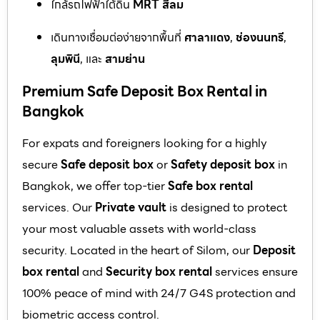
ใกล้รถไฟฟ้าใต้ดิน
MRT สีลม
เดินทางเชื่อมต่อง่ายจากพื้นที่
ศาลาแดง
,
ช่องนนทรี
,
ลุมพินี
, และ
สามย่าน
Premium Safe Deposit Box Rental in
Bangkok
For expats and foreigners looking for a highly
secure
Safe deposit box
or
Safety deposit box
in
Bangkok, we offer top-tier
Safe box rental
services. Our
Private vault
is designed to protect
your most valuable assets with world-class
security. Located in the heart of Silom, our
Deposit
box rental
and
Security box rental
services ensure
100% peace of mind with 24/7 G4S protection and
biometric access control.