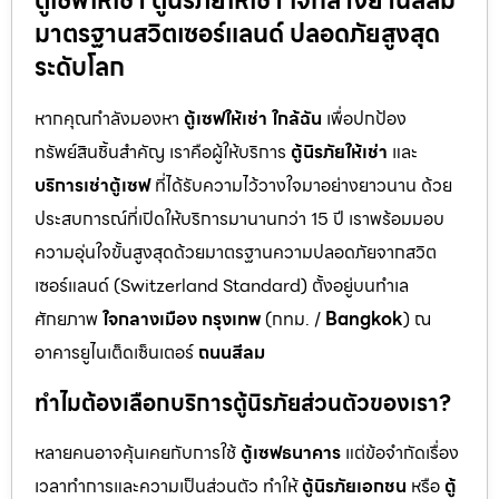
ตู้เซฟให้เช่า ตู้นิรภัยให้เช่า ใจกลางย่านสีลม
มาตรฐานสวิตเซอร์แลนด์ ปลอดภัยสูงสุด
ระดับโลก
หากคุณกำลังมองหา
ตู้เซฟให้เช่า ใกล้ฉัน
เพื่อปกป้อง
ทรัพย์สินชิ้นสำคัญ เราคือผู้ให้บริการ
ตู้นิรภัยให้เช่า
และ
บริการเช่าตู้เซฟ
ที่ได้รับความไว้วางใจมาอย่างยาวนาน ด้วย
ประสบการณ์ที่เปิดให้บริการมานานกว่า 15 ปี เราพร้อมมอบ
ความอุ่นใจขั้นสูงสุดด้วยมาตรฐานความปลอดภัยจากสวิต
เซอร์แลนด์ (Switzerland Standard) ตั้งอยู่บนทำเล
ศักยภาพ
ใจกลางเมือง กรุงเทพ
(กทม. /
Bangkok
) ณ
อาคารยูไนเต็ดเซ็นเตอร์
ถนนสีลม
ทำไมต้องเลือกบริการตู้นิรภัยส่วนตัวของเรา?
หลายคนอาจคุ้นเคยกับการใช้
ตู้เซฟธนาคาร
แต่ข้อจำกัดเรื่อง
เวลาทำการและความเป็นส่วนตัว ทำให้
ตู้นิรภัยเอกชน
หรือ
ตู้