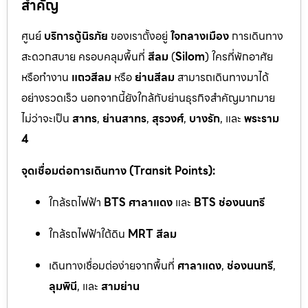
สำคัญ
ศูนย์
บริการตู้นิรภัย
ของเราตั้งอยู่
ใจกลางเมือง
การเดินทาง
สะดวกสบาย ครอบคลุมพื้นที่
สีลม
(
Silom
) ใครที่พักอาศัย
หรือทำงาน
แถวสีลม
หรือ
ย่านสีลม
สามารถเดินทางมาได้
อย่างรวดเร็ว นอกจากนี้ยังใกล้กับย่านธุรกิจสำคัญมากมาย
ไม่ว่าจะเป็น
สาทร
,
ย่านสาทร
,
สุรวงศ์
,
บางรัก
, และ
พระราม
4
จุดเชื่อมต่อการเดินทาง (Transit Points):
ใกล้รถไฟฟ้า
BTS ศาลาแดง
และ
BTS ช่องนนทรี
ใกล้รถไฟฟ้าใต้ดิน
MRT สีลม
เดินทางเชื่อมต่อง่ายจากพื้นที่
ศาลาแดง
,
ช่องนนทรี
,
ลุมพินี
, และ
สามย่าน