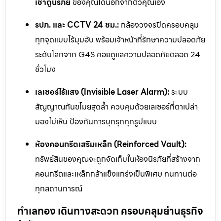
เช่าตู้นิรภัย
ของคุณได้นอกจากตัวคุณเอง
รปภ. และ CCTV 24 ชม.:
กล้องวงจรปิดครอบคลุม
ทุกจุดแบบไร้มุมอับ พร้อมเจ้าหน้าที่รักษาความปลอดภัย
ระดับโลกจาก G4S คอยดูแลความปลอดภัยตลอด 24
ชั่วโมง
เลเซอร์ไร้แสง (Invisible Laser Alarm):
ระบบ
สัญญาณกันขโมยสุดล้ำ ควบคุมด้วยเลเซอร์ที่ตาเปล่า
มองไม่เห็น ป้องกันการบุกรุกทุกรูปแบบ
ห้องคอนกรีตเสริมเหล็ก (Reinforced Vault):
ทรัพย์สินของคุณจะถูกจัดเก็บในห้องนิรภัยที่สร้างจาก
คอนกรีตและเหล็กกล้าแข็งแกร่งเป็นพิเศษ ทนทานต่อ
ทุกสถานการณ์
ทำเลทอง เดินทางสะดวก ครอบคลุมย่านธุรกิจ