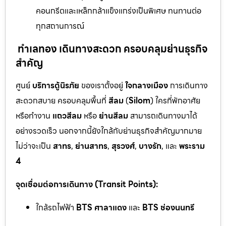
คอนกรีตและเหล็กกล้าแข็งแกร่งเป็นพิเศษ ทนทานต่อ
ทุกสถานการณ์
ทำเลทอง เดินทางสะดวก ครอบคลุมย่านธุรกิจ
สำคัญ
ศูนย์
บริการตู้นิรภัย
ของเราตั้งอยู่
ใจกลางเมือง
การเดินทาง
สะดวกสบาย ครอบคลุมพื้นที่
สีลม
(
Silom
) ใครที่พักอาศัย
หรือทำงาน
แถวสีลม
หรือ
ย่านสีลม
สามารถเดินทางมาได้
อย่างรวดเร็ว นอกจากนี้ยังใกล้กับย่านธุรกิจสำคัญมากมาย
ไม่ว่าจะเป็น
สาทร
,
ย่านสาทร
,
สุรวงศ์
,
บางรัก
, และ
พระราม
4
จุดเชื่อมต่อการเดินทาง (Transit Points):
ใกล้รถไฟฟ้า
BTS ศาลาแดง
และ
BTS ช่องนนทรี