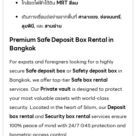
ใกล้รถไฟฟ้าใต้ดิน
MRT สีลม
เดินทางเชื่อมต่อง่ายจากพื้นที่
ศาลาแดง
,
ช่องนนทรี
,
ลุมพินี
, และ
สามย่าน
Premium Safe Deposit Box Rental in
Bangkok
For expats and foreigners looking for a highly
secure
Safe deposit box
or
Safety deposit box
in
Bangkok, we offer top-tier
Safe box rental
services. Our
Private vault
is designed to protect
your most valuable assets with world-class
security. Located in the heart of Silom, our
Deposit
box rental
and
Security box rental
services ensure
100% peace of mind with 24/7 G4S protection and
biometric access control.