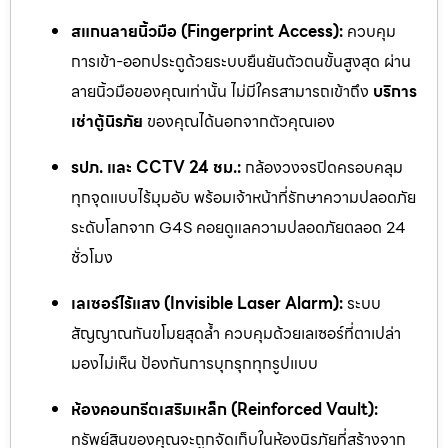
สแกนลายนิ้วมือ (Fingerprint Access):
ควบคุม
การเข้า-ออกประตูด้วยระบบยืนยันตัวตนขั้นสูงสุด ผ่าน
ลายนิ้วมือของคุณเท่านั้น ไม่มีใครสามารถเข้าถึง
บริการ
เช่าตู้นิรภัย
ของคุณได้นอกจากตัวคุณเอง
รปภ. และ CCTV 24 ชม.:
กล้องวงจรปิดครอบคลุม
ทุกจุดแบบไร้มุมอับ พร้อมเจ้าหน้าที่รักษาความปลอดภัย
ระดับโลกจาก G4S คอยดูแลความปลอดภัยตลอด 24
ชั่วโมง
เลเซอร์ไร้แสง (Invisible Laser Alarm):
ระบบ
สัญญาณกันขโมยสุดล้ำ ควบคุมด้วยเลเซอร์ที่ตาเปล่า
มองไม่เห็น ป้องกันการบุกรุกทุกรูปแบบ
ห้องคอนกรีตเสริมเหล็ก (Reinforced Vault):
ทรัพย์สินของคุณจะถูกจัดเก็บในห้องนิรภัยที่สร้างจาก