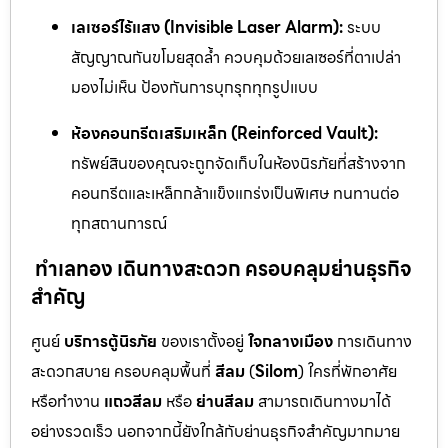
เลเซอร์ไร้แสง (Invisible Laser Alarm):
ระบบ
สัญญาณกันขโมยสุดล้ำ ควบคุมด้วยเลเซอร์ที่ตาเปล่า
มองไม่เห็น ป้องกันการบุกรุกทุกรูปแบบ
ห้องคอนกรีตเสริมเหล็ก (Reinforced Vault):
ทรัพย์สินของคุณจะถูกจัดเก็บในห้องนิรภัยที่สร้างจาก
คอนกรีตและเหล็กกล้าแข็งแกร่งเป็นพิเศษ ทนทานต่อ
ทุกสถานการณ์
ทำเลทอง เดินทางสะดวก ครอบคลุมย่านธุรกิจ
สำคัญ
ศูนย์
บริการตู้นิรภัย
ของเราตั้งอยู่
ใจกลางเมือง
การเดินทาง
สะดวกสบาย ครอบคลุมพื้นที่
สีลม
(
Silom
) ใครที่พักอาศัย
หรือทำงาน
แถวสีลม
หรือ
ย่านสีลม
สามารถเดินทางมาได้
อย่างรวดเร็ว นอกจากนี้ยังใกล้กับย่านธุรกิจสำคัญมากมาย