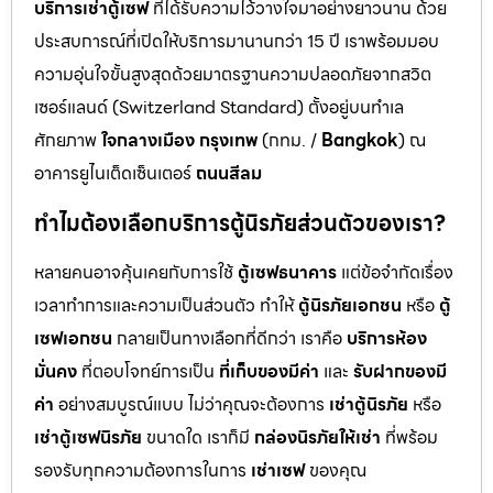
บริการเช่าตู้เซฟ
ที่ได้รับความไว้วางใจมาอย่างยาวนาน ด้วย
ประสบการณ์ที่เปิดให้บริการมานานกว่า 15 ปี เราพร้อมมอบ
ความอุ่นใจขั้นสูงสุดด้วยมาตรฐานความปลอดภัยจากสวิต
เซอร์แลนด์ (Switzerland Standard) ตั้งอยู่บนทำเล
ศักยภาพ
ใจกลางเมือง กรุงเทพ
(กทม. /
Bangkok
) ณ
อาคารยูไนเต็ดเซ็นเตอร์
ถนนสีลม
ทำไมต้องเลือกบริการตู้นิรภัยส่วนตัวของเรา?
หลายคนอาจคุ้นเคยกับการใช้
ตู้เซฟธนาคาร
แต่ข้อจำกัดเรื่อง
เวลาทำการและความเป็นส่วนตัว ทำให้
ตู้นิรภัยเอกชน
หรือ
ตู้
เซฟเอกชน
กลายเป็นทางเลือกที่ดีกว่า เราคือ
บริการห้อง
มั่นคง
ที่ตอบโจทย์การเป็น
ที่เก็บของมีค่า
และ
รับฝากของมี
ค่า
อย่างสมบูรณ์แบบ ไม่ว่าคุณจะต้องการ
เช่าตู้นิรภัย
หรือ
เช่าตู้เซฟนิรภัย
ขนาดใด เราก็มี
กล่องนิรภัยให้เช่า
ที่พร้อม
รองรับทุกความต้องการในการ
เช่าเซฟ
ของคุณ