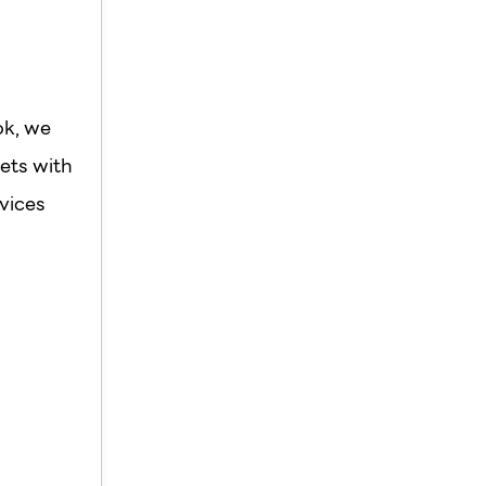
ok, we
ets with
vices