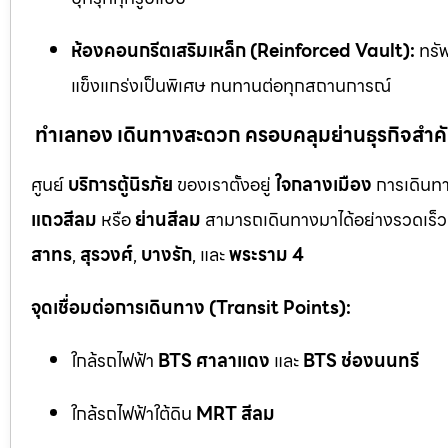
ห้องคอนกรีตเสริมเหล็ก (Reinforced Vault):
ทรัพ
แข็งแกร่งเป็นพิเศษ ทนทานต่อทุกสถานการณ์
ทำเลทอง เดินทางสะดวก ครอบคลุมย่านธุรกิจสำค
ศูนย์
บริการตู้นิรภัย
ของเราตั้งอยู่
ใจกลางเมือง
การเดินทา
แถวสีลม
หรือ
ย่านสีลม
สามารถเดินทางมาได้อย่างรวดเร็ว 
สาทร
,
สุรวงศ์
,
บางรัก
, และ
พระราม 4
จุดเชื่อมต่อการเดินทาง (Transit Points):
ใกล้รถไฟฟ้า
BTS ศาลาแดง
และ
BTS ช่องนนทรี
ใกล้รถไฟฟ้าใต้ดิน
MRT สีลม