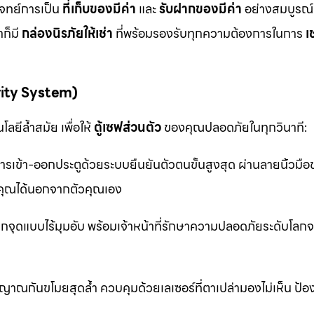
โจทย์การเป็น
ที่เก็บของมีค่า
และ
รับฝากของมีค่า
อย่างสมบูรณ์แ
ก็มี
กล่องนิรภัยให้เช่า
ที่พร้อมรองรับทุกความต้องการในการ
เ
rity System)
ลยีล้ำสมัย เพื่อให้
ตู้เซฟส่วนตัว
ของคุณปลอดภัยในทุกวินาที:
รเข้า-ออกประตูด้วยระบบยืนยันตัวตนขั้นสูงสุด ผ่านลายนิ้วมื
ุณได้นอกจากตัวคุณเอง
จุดแบบไร้มุมอับ พร้อมเจ้าหน้าที่รักษาความปลอดภัยระดับโล
าณกันขโมยสุดล้ำ ควบคุมด้วยเลเซอร์ที่ตาเปล่ามองไม่เห็น ป้อ