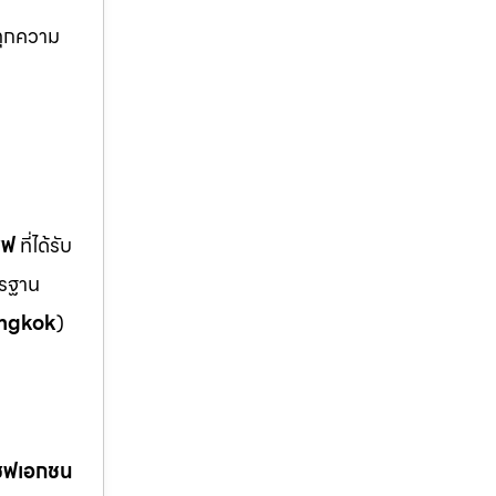
์ทุกความ
ซฟ
ที่ได้รับ
ตรฐาน
ngkok
)
เซฟเอกชน