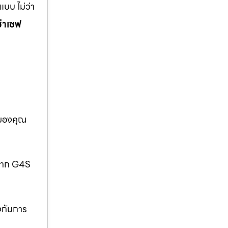
บบ ไม่ว่า
ช่าเซฟ
อของคุณ
กจาก G4S
งกันการ