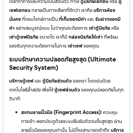
เวลาทำการและความเป็นส่วนตัว ทำให้
ตู้นิรภัยเอกชน
หรือ
ตู้
เซฟเอกชน
กลายเป็นทางเลือกที่ดีกว่า เราคือ
บริการห้อง
มั่นคง
ที่ตอบโจทย์การเป็น
ที่เก็บของมีค่า
และ
รับฝากของมี
ค่า
อย่างสมบูรณ์แบบ ไม่ว่าคุณจะต้องการ
เช่าตู้นิรภัย
หรือ
เช่าตู้เซฟนิรภัย
ขนาดใด เราก็มี
กล่องนิรภัยให้เช่า
ที่พร้อม
รองรับทุกความต้องการในการ
เช่าเซฟ
ของคุณ
ระบบรักษาความปลอดภัยสูงสุด (Ultimate
Security System)
บริการตู้เซฟ
และ
ตู้นิรภัยส่วนตัว
ของเรา โดดเด่นด้วย
เทคโนโลยีล้ำสมัย เพื่อให้
ตู้เซฟส่วนตัว
ของคุณปลอดภัยในทุก
วินาที:
สแกนลายนิ้วมือ (Fingerprint Access):
ควบคุม
การเข้า-ออกประตูด้วยระบบยืนยันตัวตนขั้นสูงสุด ผ่าน
ลายนิ้วมือของคุณเท่านั้น ไม่มีใครสามารถเข้าถึง
บริการ