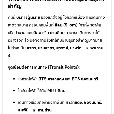
สำคัญ
ศูนย์
บริการตู้นิรภัย
ของเราตั้งอยู่
ใจกลางเมือง
การเดินทาง
สะดวกสบาย ครอบคลุมพื้นที่
สีลม
(
Silom
) ใครที่พักอาศัย
หรือทำงาน
แถวสีลม
หรือ
ย่านสีลม
สามารถเดินทางมาได้
อย่างรวดเร็ว นอกจากนี้ยังใกล้กับย่านธุรกิจสำคัญมากมาย
ไม่ว่าจะเป็น
สาทร
,
ย่านสาทร
,
สุรวงศ์
,
บางรัก
, และ
พระราม
4
จุดเชื่อมต่อการเดินทาง (Transit Points):
ใกล้รถไฟฟ้า
BTS ศาลาแดง
และ
BTS ช่องนนทรี
ใกล้รถไฟฟ้าใต้ดิน
MRT สีลม
เดินทางเชื่อมต่อง่ายจากพื้นที่
ศาลาแดง
,
ช่องนนทรี
,
ลุมพินี
, และ
สามย่าน