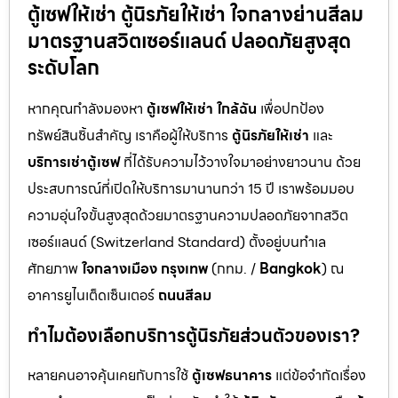
ตู้เซฟให้เช่า ตู้นิรภัยให้เช่า ใจกลางย่านสีลม
มาตรฐานสวิตเซอร์แลนด์ ปลอดภัยสูงสุด
ระดับโลก
หากคุณกำลังมองหา
ตู้เซฟให้เช่า ใกล้ฉัน
เพื่อปกป้อง
ทรัพย์สินชิ้นสำคัญ เราคือผู้ให้บริการ
ตู้นิรภัยให้เช่า
และ
บริการเช่าตู้เซฟ
ที่ได้รับความไว้วางใจมาอย่างยาวนาน ด้วย
ประสบการณ์ที่เปิดให้บริการมานานกว่า 15 ปี เราพร้อมมอบ
ความอุ่นใจขั้นสูงสุดด้วยมาตรฐานความปลอดภัยจากสวิต
เซอร์แลนด์ (Switzerland Standard) ตั้งอยู่บนทำเล
ศักยภาพ
ใจกลางเมือง กรุงเทพ
(กทม. /
Bangkok
) ณ
อาคารยูไนเต็ดเซ็นเตอร์
ถนนสีลม
ทำไมต้องเลือกบริการตู้นิรภัยส่วนตัวของเรา?
หลายคนอาจคุ้นเคยกับการใช้
ตู้เซฟธนาคาร
แต่ข้อจำกัดเรื่อง