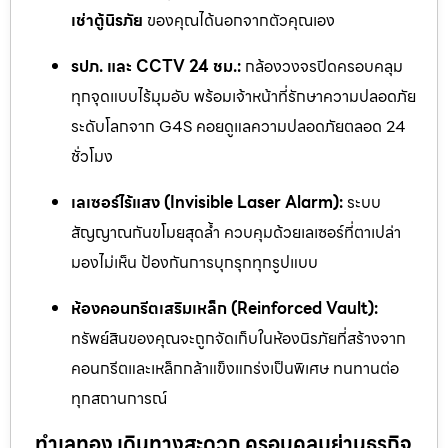
เช่าตู้นิรภัย
ของคุณได้นอกจากตัวคุณเอง
รปภ. และ CCTV 24 ชม.:
กล้องวงจรปิดครอบคลุม
ทุกจุดแบบไร้มุมอับ พร้อมเจ้าหน้าที่รักษาความปลอดภัย
ระดับโลกจาก G4S คอยดูแลความปลอดภัยตลอด 24
ชั่วโมง
เลเซอร์ไร้แสง (Invisible Laser Alarm):
ระบบ
สัญญาณกันขโมยสุดล้ำ ควบคุมด้วยเลเซอร์ที่ตาเปล่า
มองไม่เห็น ป้องกันการบุกรุกทุกรูปแบบ
ห้องคอนกรีตเสริมเหล็ก (Reinforced Vault):
ทรัพย์สินของคุณจะถูกจัดเก็บในห้องนิรภัยที่สร้างจาก
คอนกรีตและเหล็กกล้าแข็งแกร่งเป็นพิเศษ ทนทานต่อ
ทุกสถานการณ์
ทำเลทอง เดินทางสะดวก ครอบคลุมย่านธุรกิจ