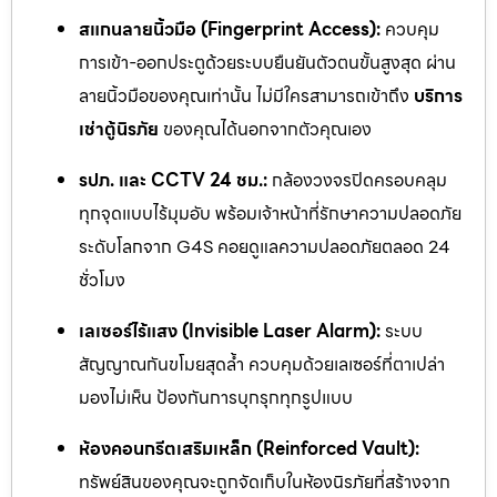
สแกนลายนิ้วมือ (Fingerprint Access):
ควบคุม
การเข้า-ออกประตูด้วยระบบยืนยันตัวตนขั้นสูงสุด ผ่าน
ลายนิ้วมือของคุณเท่านั้น ไม่มีใครสามารถเข้าถึง
บริการ
เช่าตู้นิรภัย
ของคุณได้นอกจากตัวคุณเอง
รปภ. และ CCTV 24 ชม.:
กล้องวงจรปิดครอบคลุม
ทุกจุดแบบไร้มุมอับ พร้อมเจ้าหน้าที่รักษาความปลอดภัย
ระดับโลกจาก G4S คอยดูแลความปลอดภัยตลอด 24
ชั่วโมง
เลเซอร์ไร้แสง (Invisible Laser Alarm):
ระบบ
สัญญาณกันขโมยสุดล้ำ ควบคุมด้วยเลเซอร์ที่ตาเปล่า
มองไม่เห็น ป้องกันการบุกรุกทุกรูปแบบ
ห้องคอนกรีตเสริมเหล็ก (Reinforced Vault):
ทรัพย์สินของคุณจะถูกจัดเก็บในห้องนิรภัยที่สร้างจาก