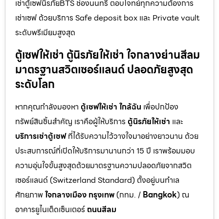
เช่าตู้เซฟนิรภัยBTS ช่องนนทรี ตอบโจทย์ทุกความต้องการ
เช่าเซฟ ด้วยบริการ Safe deposit box และ Private vault
ระดับพรีเมียมสูงสุด
ตู้เซฟให้เช่า ตู้นิรภัยให้เช่า ใจกลางย่านสีลม
มาตรฐานสวิตเซอร์แลนด์ ปลอดภัยสูงสุด
ระดับโลก
หากคุณกำลังมองหา
ตู้เซฟให้เช่า ใกล้ฉัน
เพื่อปกป้อง
ทรัพย์สินชิ้นสำคัญ เราคือผู้ให้บริการ
ตู้นิรภัยให้เช่า
และ
บริการเช่าตู้เซฟ
ที่ได้รับความไว้วางใจมาอย่างยาวนาน ด้วย
ประสบการณ์ที่เปิดให้บริการมานานกว่า 15 ปี เราพร้อมมอบ
ความอุ่นใจขั้นสูงสุดด้วยมาตรฐานความปลอดภัยจากสวิต
เซอร์แลนด์ (Switzerland Standard) ตั้งอยู่บนทำเล
ศักยภาพ
ใจกลางเมือง กรุงเทพ
(กทม. /
Bangkok
) ณ
อาคารยูไนเต็ดเซ็นเตอร์
ถนนสีลม