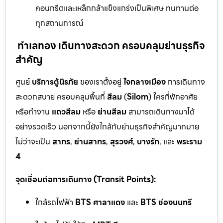
คอนกรีตและเหล็กกล้าแข็งแกร่งเป็นพิเศษ ทนทานต่อ
ทุกสถานการณ์
ทำเลทอง เดินทางสะดวก ครอบคลุมย่านธุรกิจ
สำคัญ
ศูนย์
บริการตู้นิรภัย
ของเราตั้งอยู่
ใจกลางเมือง
การเดินทาง
สะดวกสบาย ครอบคลุมพื้นที่
สีลม
(
Silom
) ใครที่พักอาศัย
หรือทำงาน
แถวสีลม
หรือ
ย่านสีลม
สามารถเดินทางมาได้
อย่างรวดเร็ว นอกจากนี้ยังใกล้กับย่านธุรกิจสำคัญมากมาย
ไม่ว่าจะเป็น
สาทร
,
ย่านสาทร
,
สุรวงศ์
,
บางรัก
, และ
พระราม
4
จุดเชื่อมต่อการเดินทาง (Transit Points):
ใกล้รถไฟฟ้า
BTS ศาลาแดง
และ
BTS ช่องนนทรี