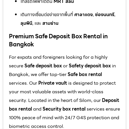
ใกล้รถไฟฟ้าใต้ดิน
MRT สีลม
เดินทางเชื่อมต่อง่ายจากพื้นที่
ศาลาแดง
,
ช่องนนทรี
,
ลุมพินี
, และ
สามย่าน
Premium Safe Deposit Box Rental in
Bangkok
For expats and foreigners looking for a highly
secure
Safe deposit box
or
Safety deposit box
in
Bangkok, we offer top-tier
Safe box rental
services. Our
Private vault
is designed to protect
your most valuable assets with world-class
security. Located in the heart of Silom, our
Deposit
box rental
and
Security box rental
services ensure
100% peace of mind with 24/7 G4S protection and
biometric access control.