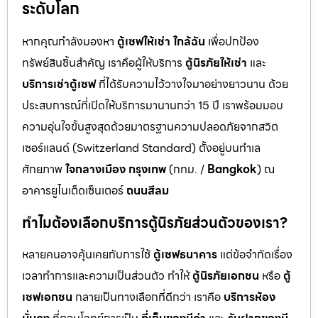
ระดับโลก
หากคุณกำลังมองหา
ตู้เซฟให้เช่า ใกล้ฉัน
เพื่อปกป้อง
ทรัพย์สินชิ้นสำคัญ เราคือผู้ให้บริการ
ตู้นิรภัยให้เช่า
และ
บริการเช่าตู้เซฟ
ที่ได้รับความไว้วางใจมาอย่างยาวนาน ด้วย
ประสบการณ์ที่เปิดให้บริการมานานกว่า 15 ปี เราพร้อมมอบ
ความอุ่นใจขั้นสูงสุดด้วยมาตรฐานความปลอดภัยจากสวิต
เซอร์แลนด์ (Switzerland Standard) ตั้งอยู่บนทำเล
ศักยภาพ
ใจกลางเมือง กรุงเทพ
(กทม. /
Bangkok
) ณ
อาคารยูไนเต็ดเซ็นเตอร์
ถนนสีลม
ทำไมต้องเลือกบริการตู้นิรภัยส่วนตัวของเรา?
หลายคนอาจคุ้นเคยกับการใช้
ตู้เซฟธนาคาร
แต่ข้อจำกัดเรื่อง
เวลาทำการและความเป็นส่วนตัว ทำให้
ตู้นิรภัยเอกชน
หรือ
ตู้
เซฟเอกชน
กลายเป็นทางเลือกที่ดีกว่า เราคือ
บริการห้อง