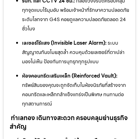
รปภ. และ CCTV 24 ชม.:
กล้องวงจรปิดครอบคลุม
ทุกจุดแบบไร้มุมอับ พร้อมเจ้าหน้าที่รักษาความปลอดภัย
ระดับโลกจาก G4S คอยดูแลความปลอดภัยตลอด 24
ชั่วโมง
เลเซอร์ไร้แสง (Invisible Laser Alarm):
ระบบ
สัญญาณกันขโมยสุดล้ำ ควบคุมด้วยเลเซอร์ที่ตาเปล่า
มองไม่เห็น ป้องกันการบุกรุกทุกรูปแบบ
ห้องคอนกรีตเสริมเหล็ก (Reinforced Vault):
ทรัพย์สินของคุณจะถูกจัดเก็บในห้องนิรภัยที่สร้างจาก
คอนกรีตและเหล็กกล้าแข็งแกร่งเป็นพิเศษ ทนทานต่อ
ทุกสถานการณ์
ทำเลทอง เดินทางสะดวก ครอบคลุมย่านธุรกิจ
สำคัญ