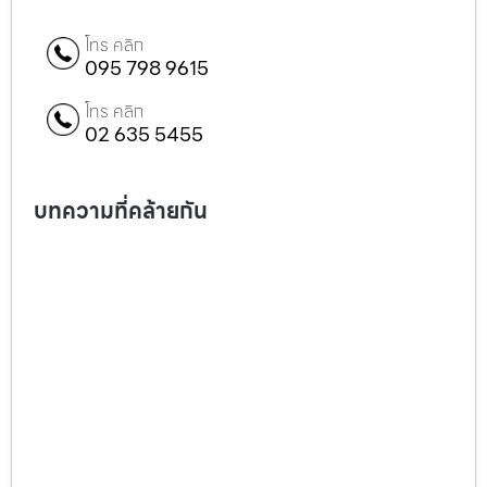
โทร คลิก
095 798 9615
โทร คลิก
02 635 5455
บทความที่คล้ายกัน