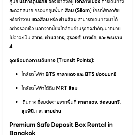
ศูนย์
บริการตู้นิรภัย
ของเราตั้งอยู่
ใจกลางเมือง
การเดินทาง
สะดวกสบาย ครอบคลุมพื้นที่
สีลม
(
Silom
) ใครที่พักอาศัย
หรือทำงาน
แถวสีลม
หรือ
ย่านสีลม
สามารถเดินทางมาได้
อย่างรวดเร็ว นอกจากนี้ยังใกล้กับย่านธุรกิจสำคัญมากมาย
ไม่ว่าจะเป็น
สาทร
,
ย่านสาทร
,
สุรวงศ์
,
บางรัก
, และ
พระราม
4
จุดเชื่อมต่อการเดินทาง (Transit Points):
ใกล้รถไฟฟ้า
BTS ศาลาแดง
และ
BTS ช่องนนทรี
ใกล้รถไฟฟ้าใต้ดิน
MRT สีลม
เดินทางเชื่อมต่อง่ายจากพื้นที่
ศาลาแดง
,
ช่องนนทรี
,
ลุมพินี
, และ
สามย่าน
Premium Safe Deposit Box Rental in
Bangkok