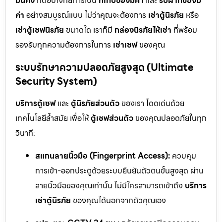
มั่นคง
ที่ตอบโจทย์การเป็น
ที่เก็บของมีค่า
และ
รับฝากของมี
ค่า
อย่างสมบูรณ์แบบ ไม่ว่าคุณจะต้องการ
เช่าตู้นิรภัย
หรือ
เช่าตู้เซฟนิรภัย
ขนาดใด เราก็มี
กล่องนิรภัยให้เช่า
ที่พร้อม
รองรับทุกความต้องการในการ
เช่าเซฟ
ของคุณ
ระบบรักษาความปลอดภัยสูงสุด (Ultimate
Security System)
บริการตู้เซฟ
และ
ตู้นิรภัยส่วนตัว
ของเรา โดดเด่นด้วย
เทคโนโลยีล้ำสมัย เพื่อให้
ตู้เซฟส่วนตัว
ของคุณปลอดภัยในทุก
วินาที:
สแกนลายนิ้วมือ (Fingerprint Access):
ควบคุม
การเข้า-ออกประตูด้วยระบบยืนยันตัวตนขั้นสูงสุด ผ่าน
ลายนิ้วมือของคุณเท่านั้น ไม่มีใครสามารถเข้าถึง
บริการ
เช่าตู้นิรภัย
ของคุณได้นอกจากตัวคุณเอง