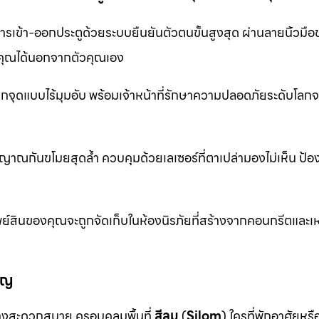
รเข้า-ออกประตูด้วยระบบยืนยันตัวตนขั้นสูงสุด ผ่านลายนิ้วมื
ุณได้นอกจากตัวคุณเอง
จุดแบบไร้มุมอับ พร้อมเจ้าหน้าที่รักษาความปลอดภัยระดับโล
าณกันขโมยสุดล้ำ ควบคุมด้วยเลเซอร์ที่ตาเปล่ามองไม่เห็น ป้อ
ย์สินของคุณจะถูกจัดเก็บในห้องนิรภัยที่สร้างจากคอนกรีตและเห
ัญ
งสะดวกสบาย ครอบคลุมพื้นที่
สีลม
(
Silom
) ใครที่พักอาศัยหร