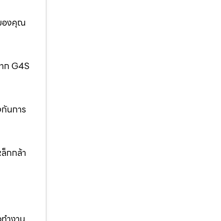
อของคุณ
กจาก G4S
งกันการ
ล็กกล้า
ือทำงาน