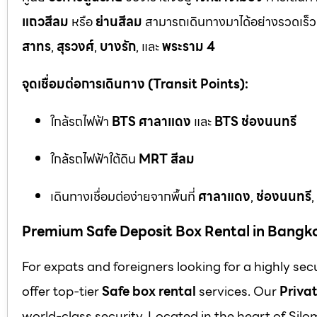
แถวสีลม
หรือ
ย่านสีลม
สามารถเดินทางมาได้อย่างรวดเร็ว 
สาทร
,
สุรวงศ์
,
บางรัก
, และ
พระราม 4
จุดเชื่อมต่อการเดินทาง (Transit Points):
ใกล้รถไฟฟ้า
BTS ศาลาแดง
และ
BTS ช่องนนทรี
ใกล้รถไฟฟ้าใต้ดิน
MRT สีลม
เดินทางเชื่อมต่อง่ายจากพื้นที่
ศาลาแดง
,
ช่องนนทรี
,
Premium Safe Deposit Box Rental in Bangk
For expats and foreigners looking for a highly se
offer top-tier
Safe box rental
services. Our
Privat
world-class security. Located in the heart of Silo