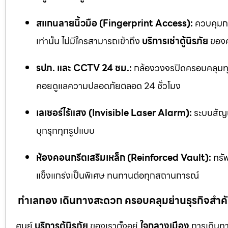
สแกนลายนิ้วมือ (Fingerprint Access):
ควบคุมกา
เท่านั้น ไม่มีใครสามารถเข้าถึง
บริการเช่าตู้นิรภัย
ของค
รปภ. และ CCTV 24 ชม.:
กล้องวงจรปิดครอบคลุมทุก
คอยดูแลความปลอดภัยตลอด 24 ชั่วโมง
เลเซอร์ไร้แสง (Invisible Laser Alarm):
ระบบสัญญ
บุกรุกทุกรูปแบบ
ห้องคอนกรีตเสริมเหล็ก (Reinforced Vault):
ทรัพ
แข็งแกร่งเป็นพิเศษ ทนทานต่อทุกสถานการณ์
ทำเลทอง เดินทางสะดวก ครอบคลุมย่านธุรกิจสำค
ศูนย์
บริการตู้นิรภัย
ของเราตั้งอยู่
ใจกลางเมือง
การเดินทา