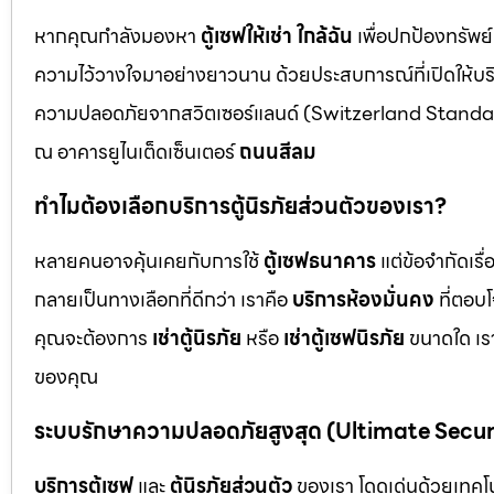
หากคุณกำลังมองหา
ตู้เซฟให้เช่า ใกล้ฉัน
เพื่อปกป้องทรัพย์
ความไว้วางใจมาอย่างยาวนาน ด้วยประสบการณ์ที่เปิดให้บร
ความปลอดภัยจากสวิตเซอร์แลนด์ (Switzerland Standar
ณ อาคารยูไนเต็ดเซ็นเตอร์
ถนนสีลม
ทำไมต้องเลือกบริการตู้นิรภัยส่วนตัวของเรา?
หลายคนอาจคุ้นเคยกับการใช้
ตู้เซฟธนาคาร
แต่ข้อจำกัดเร
กลายเป็นทางเลือกที่ดีกว่า เราคือ
บริการห้องมั่นคง
ที่ตอบ
คุณจะต้องการ
เช่าตู้นิรภัย
หรือ
เช่าตู้เซฟนิรภัย
ขนาดใด เรา
ของคุณ
ระบบรักษาความปลอดภัยสูงสุด (Ultimate Secu
บริการตู้เซฟ
และ
ตู้นิรภัยส่วนตัว
ของเรา โดดเด่นด้วยเทคโนโ