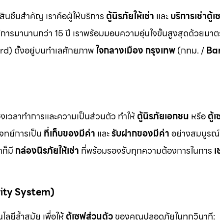
สินชิ้นสำคัญ เราคือผู้ให้บริการ
ตู้นิรภัยให้เช่า
และ
บริการเช่าตู้เ
ิการมานานกว่า 15 ปี เราพร้อมมอบความอุ่นใจขั้นสูงสุดด้วยมา
d) ตั้งอยู่บนทำเลศักยภาพ
ใจกลางเมือง กรุงเทพ
(กทม. /
Ba
ื่องเวลาทำการและความเป็นส่วนตัว ทำให้
ตู้นิรภัยเอกชน
หรือ
ตู้
โจทย์การเป็น
ที่เก็บของมีค่า
และ
รับฝากของมีค่า
อย่างสมบูรณ์แ
ก็มี
กล่องนิรภัยให้เช่า
ที่พร้อมรองรับทุกความต้องการในการ
เ
rity System)
ลยีล้ำสมัย เพื่อให้
ตู้เซฟส่วนตัว
ของคุณปลอดภัยในทุกวินาที: