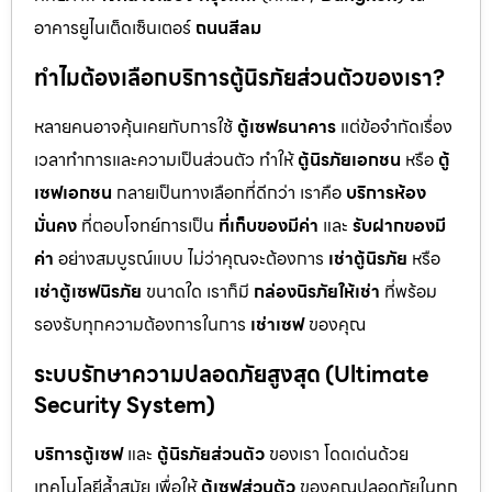
อาคารยูไนเต็ดเซ็นเตอร์
ถนนสีลม
ทำไมต้องเลือกบริการตู้นิรภัยส่วนตัวของเรา?
หลายคนอาจคุ้นเคยกับการใช้
ตู้เซฟธนาคาร
แต่ข้อจำกัดเรื่อง
เวลาทำการและความเป็นส่วนตัว ทำให้
ตู้นิรภัยเอกชน
หรือ
ตู้
เซฟเอกชน
กลายเป็นทางเลือกที่ดีกว่า เราคือ
บริการห้อง
มั่นคง
ที่ตอบโจทย์การเป็น
ที่เก็บของมีค่า
และ
รับฝากของมี
ค่า
อย่างสมบูรณ์แบบ ไม่ว่าคุณจะต้องการ
เช่าตู้นิรภัย
หรือ
เช่าตู้เซฟนิรภัย
ขนาดใด เราก็มี
กล่องนิรภัยให้เช่า
ที่พร้อม
รองรับทุกความต้องการในการ
เช่าเซฟ
ของคุณ
ระบบรักษาความปลอดภัยสูงสุด (Ultimate
Security System)
บริการตู้เซฟ
และ
ตู้นิรภัยส่วนตัว
ของเรา โดดเด่นด้วย
เทคโนโลยีล้ำสมัย เพื่อให้
ตู้เซฟส่วนตัว
ของคุณปลอดภัยในทุก