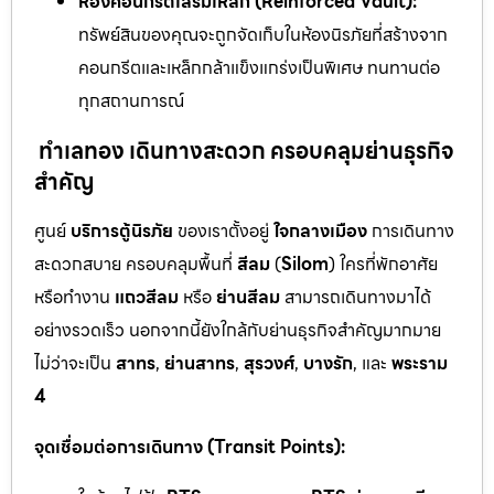
ห้องคอนกรีตเสริมเหล็ก (Reinforced Vault):
ทรัพย์สินของคุณจะถูกจัดเก็บในห้องนิรภัยที่สร้างจาก
คอนกรีตและเหล็กกล้าแข็งแกร่งเป็นพิเศษ ทนทานต่อ
ทุกสถานการณ์
ทำเลทอง เดินทางสะดวก ครอบคลุมย่านธุรกิจ
สำคัญ
ศูนย์
บริการตู้นิรภัย
ของเราตั้งอยู่
ใจกลางเมือง
การเดินทาง
สะดวกสบาย ครอบคลุมพื้นที่
สีลม
(
Silom
) ใครที่พักอาศัย
หรือทำงาน
แถวสีลม
หรือ
ย่านสีลม
สามารถเดินทางมาได้
อย่างรวดเร็ว นอกจากนี้ยังใกล้กับย่านธุรกิจสำคัญมากมาย
ไม่ว่าจะเป็น
สาทร
,
ย่านสาทร
,
สุรวงศ์
,
บางรัก
, และ
พระราม
4
จุดเชื่อมต่อการเดินทาง (Transit Points):