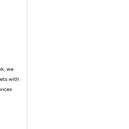
ok, we
ets with
vices