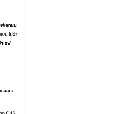
เซฟเอกชน
บบ ไม่ว่า
ช่าเซฟ
อของคุณ
กจาก G4S