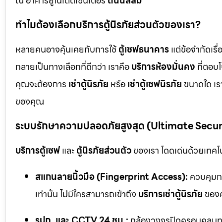
ณ อาคารยูไนเต็ดเซ็นเตอร์
ถนนสีลม
ทำไมต้องเลือกบริการตู้นิรภัยส่วนตัวของเรา?
หลายคนอาจคุ้นเคยกับการใช้
ตู้เซฟธนาคาร
แต่ข้อจำกัดเร
กลายเป็นทางเลือกที่ดีกว่า เราคือ
บริการห้องมั่นคง
ที่ตอบ
คุณจะต้องการ
เช่าตู้นิรภัย
หรือ
เช่าตู้เซฟนิรภัย
ขนาดใด เรา
ของคุณ
ระบบรักษาความปลอดภัยสูงสุด (Ultimate Secu
บริการตู้เซฟ
และ
ตู้นิรภัยส่วนตัว
ของเรา โดดเด่นด้วยเทคโนโ
สแกนลายนิ้วมือ (Fingerprint Access):
ควบคุมกา
เท่านั้น ไม่มีใครสามารถเข้าถึง
บริการเช่าตู้นิรภัย
ของค
รปภ. และ CCTV 24 ชม.:
กล้องวงจรปิดครอบคลุมทุก