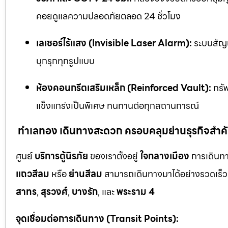
คอยดูแลความปลอดภัยตลอด 24 ชั่วโมง
เลเซอร์ไร้แสง (Invisible Laser Alarm):
ระบบสัญญ
บุกรุกทุกรูปแบบ
ห้องคอนกรีตเสริมเหล็ก (Reinforced Vault):
ทรัพ
แข็งแกร่งเป็นพิเศษ ทนทานต่อทุกสถานการณ์
ทำเลทอง เดินทางสะดวก ครอบคลุมย่านธุรกิจสำค
ศูนย์
บริการตู้นิรภัย
ของเราตั้งอยู่
ใจกลางเมือง
การเดินทา
แถวสีลม
หรือ
ย่านสีลม
สามารถเดินทางมาได้อย่างรวดเร็ว 
สาทร
,
สุรวงศ์
,
บางรัก
, และ
พระราม 4
จุดเชื่อมต่อการเดินทาง (Transit Points):