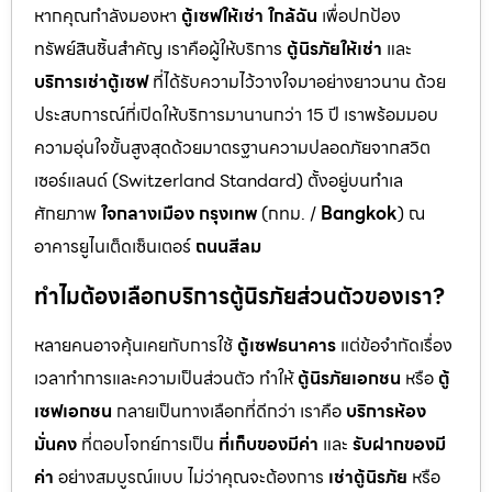
หากคุณกำลังมองหา
ตู้เซฟให้เช่า ใกล้ฉัน
เพื่อปกป้อง
ทรัพย์สินชิ้นสำคัญ เราคือผู้ให้บริการ
ตู้นิรภัยให้เช่า
และ
บริการเช่าตู้เซฟ
ที่ได้รับความไว้วางใจมาอย่างยาวนาน ด้วย
ประสบการณ์ที่เปิดให้บริการมานานกว่า 15 ปี เราพร้อมมอบ
ความอุ่นใจขั้นสูงสุดด้วยมาตรฐานความปลอดภัยจากสวิต
เซอร์แลนด์ (Switzerland Standard) ตั้งอยู่บนทำเล
ศักยภาพ
ใจกลางเมือง กรุงเทพ
(กทม. /
Bangkok
) ณ
อาคารยูไนเต็ดเซ็นเตอร์
ถนนสีลม
ทำไมต้องเลือกบริการตู้นิรภัยส่วนตัวของเรา?
หลายคนอาจคุ้นเคยกับการใช้
ตู้เซฟธนาคาร
แต่ข้อจำกัดเรื่อง
เวลาทำการและความเป็นส่วนตัว ทำให้
ตู้นิรภัยเอกชน
หรือ
ตู้
เซฟเอกชน
กลายเป็นทางเลือกที่ดีกว่า เราคือ
บริการห้อง
มั่นคง
ที่ตอบโจทย์การเป็น
ที่เก็บของมีค่า
และ
รับฝากของมี
ค่า
อย่างสมบูรณ์แบบ ไม่ว่าคุณจะต้องการ
เช่าตู้นิรภัย
หรือ