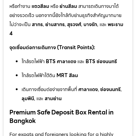
หรือทำงาน
แถวสีลม
หรือ
ย่านสีลม
สามารถเดินทางมาได้
อย่างรวดเร็ว นอกจากนี้ยังใกล้กับย่านธุรกิจสำคัญมากมาย
ไม่ว่าจะเป็น
สาทร
,
ย่านสาทร
,
สุรวงศ์
,
บางรัก
, และ
พระราม
4
จุดเชื่อมต่อการเดินทาง (Transit Points):
ใกล้รถไฟฟ้า
BTS ศาลาแดง
และ
BTS ช่องนนทรี
ใกล้รถไฟฟ้าใต้ดิน
MRT สีลม
เดินทางเชื่อมต่อง่ายจากพื้นที่
ศาลาแดง
,
ช่องนนทรี
,
ลุมพินี
, และ
สามย่าน
Premium Safe Deposit Box Rental in
Bangkok
For expats and foreigners looking for a highly