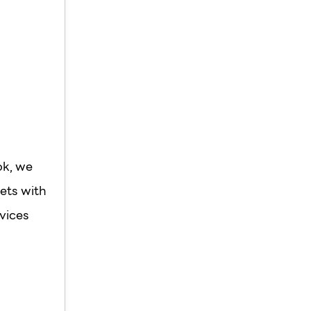
ok, we
ets with
vices