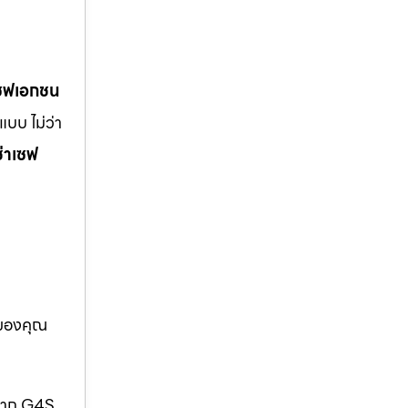
เซฟเอกชน
บบ ไม่ว่า
ช่าเซฟ
อของคุณ
กจาก G4S