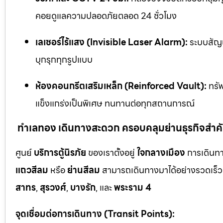
คอยดูแลความปลอดภัยตลอด 24 ชั่วโมง
เลเซอร์ไร้แสง (Invisible Laser Alarm):
ระบบสัญญ
บุกรุกทุกรูปแบบ
ห้องคอนกรีตเสริมเหล็ก (Reinforced Vault):
ทรัพ
แข็งแกร่งเป็นพิเศษ ทนทานต่อทุกสถานการณ์
ทำเลทอง เดินทางสะดวก ครอบคลุมย่านธุรกิจสำค
ศูนย์
บริการตู้นิรภัย
ของเราตั้งอยู่
ใจกลางเมือง
การเดินทา
แถวสีลม
หรือ
ย่านสีลม
สามารถเดินทางมาได้อย่างรวดเร็ว 
สาทร
,
สุรวงศ์
,
บางรัก
, และ
พระราม 4
จุดเชื่อมต่อการเดินทาง (Transit Points):