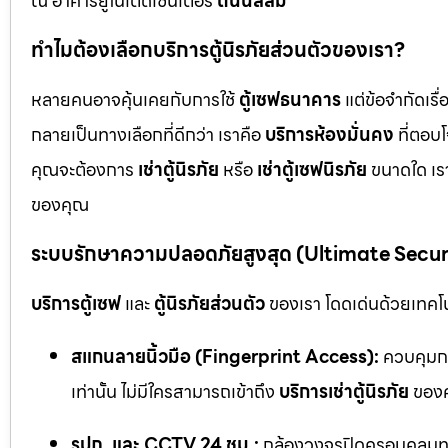
ณ อาคารยูไนเต็ดเซ็นเตอร์
ถนนสีลม
ทำไมต้องเลือกบริการตู้นิรภัยส่วนตัวของเรา?
หลายคนอาจคุ้นเคยกับการใช้
ตู้เซฟธนาคาร
แต่ข้อจำกัดเร
กลายเป็นทางเลือกที่ดีกว่า เราคือ
บริการห้องมั่นคง
ที่ตอบ
คุณจะต้องการ
เช่าตู้นิรภัย
หรือ
เช่าตู้เซฟนิรภัย
ขนาดใด เรา
ของคุณ
ระบบรักษาความปลอดภัยสูงสุด (Ultimate Secu
บริการตู้เซฟ
และ
ตู้นิรภัยส่วนตัว
ของเรา โดดเด่นด้วยเทคโนโ
สแกนลายนิ้วมือ (Fingerprint Access):
ควบคุมกา
เท่านั้น ไม่มีใครสามารถเข้าถึง
บริการเช่าตู้นิรภัย
ของค
รปภ. และ CCTV 24 ชม.:
กล้องวงจรปิดครอบคลุมทุก