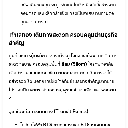
ทรัพย์สินของคุณจะถูกจัดเก็บในห้องนิรภัยที่สร้างจาก
คอนกรีตและเหล็กกล้าแข็งแกร่งเป็นพิเศษ ทนทานต่อ
ทุกสถานการณ์
ทำเลทอง เดินทางสะดวก ครอบคลุมย่านธุรกิจ
สำคัญ
ศูนย์
บริการตู้นิรภัย
ของเราตั้งอยู่
ใจกลางเมือง
การเดินทาง
สะดวกสบาย ครอบคลุมพื้นที่
สีลม
(
Silom
) ใครที่พักอาศัย
หรือทำงาน
แถวสีลม
หรือ
ย่านสีลม
สามารถเดินทางมาได้
อย่างรวดเร็ว นอกจากนี้ยังใกล้กับย่านธุรกิจสำคัญมากมาย
ไม่ว่าจะเป็น
สาทร
,
ย่านสาทร
,
สุรวงศ์
,
บางรัก
, และ
พระราม
4
จุดเชื่อมต่อการเดินทาง (Transit Points):
ใกล้รถไฟฟ้า
BTS ศาลาแดง
และ
BTS ช่องนนทรี