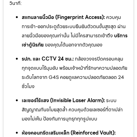
วินาที:
สแกนลายนิ้วมือ (Fingerprint Access):
ควบคุม
การเข้า-ออกประตูด้วยระบบยืนยันตัวตนขั้นสูงสุด ผ่าน
ลายนิ้วมือของคุณเท่านั้น ไม่มีใครสามารถเข้าถึง
บริการ
เช่าตู้นิรภัย
ของคุณได้นอกจากตัวคุณเอง
รปภ. และ CCTV 24 ชม.:
กล้องวงจรปิดครอบคลุม
ทุกจุดแบบไร้มุมอับ พร้อมเจ้าหน้าที่รักษาความปลอดภัย
ระดับโลกจาก G4S คอยดูแลความปลอดภัยตลอด 24
ชั่วโมง
เลเซอร์ไร้แสง (Invisible Laser Alarm):
ระบบ
สัญญาณกันขโมยสุดล้ำ ควบคุมด้วยเลเซอร์ที่ตาเปล่า
มองไม่เห็น ป้องกันการบุกรุกทุกรูปแบบ
ห้องคอนกรีตเสริมเหล็ก (Reinforced Vault):