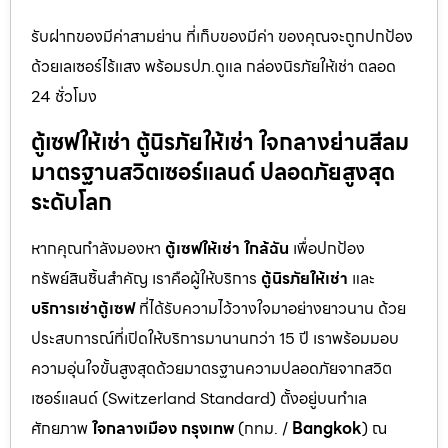
รับฝากของมีค่าสามย่าน ที่เก็บของมีค่า ของคุณจะถูกปกป้อง
ด้วยเลเซอร์ไร้แสง พร้อมรปภ.ดูแล กล่องนิรภัยให้เช่า ตลอด
24 ชั่วโมง
ตู้เซฟให้เช่า ตู้นิรภัยให้เช่า ใจกลางย่านสีลม
มาตรฐานสวิตเซอร์แลนด์ ปลอดภัยสูงสุด
ระดับโลก
หากคุณกำลังมองหา
ตู้เซฟให้เช่า ใกล้ฉัน
เพื่อปกป้อง
ทรัพย์สินชิ้นสำคัญ เราคือผู้ให้บริการ
ตู้นิรภัยให้เช่า
และ
บริการเช่าตู้เซฟ
ที่ได้รับความไว้วางใจมาอย่างยาวนาน ด้วย
ประสบการณ์ที่เปิดให้บริการมานานกว่า 15 ปี เราพร้อมมอบ
ความอุ่นใจขั้นสูงสุดด้วยมาตรฐานความปลอดภัยจากสวิต
เซอร์แลนด์ (Switzerland Standard) ตั้งอยู่บนทำเล
ศักยภาพ
ใจกลางเมือง กรุงเทพ
(กทม. /
Bangkok
) ณ