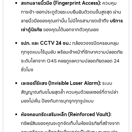
สแกนลายนิ้วมือ (Fingerprint Access):
ควบคุม
การเข้า-ออกประตูด้วยระบบยืนยันตัวตนขั้นสูงสุด ผ่าน
ลายนิ้วมือของคุณเท่านั้น ไม่มีใครสามารถเข้าถึง
บริการ
เช่าตู้นิรภัย
ของคุณได้นอกจากตัวคุณเอง
รปภ. และ CCTV 24 ชม.:
กล้องวงจรปิดครอบคลุม
ทุกจุดแบบไร้มุมอับ พร้อมเจ้าหน้าที่รักษาความปลอดภัย
ระดับโลกจาก G4S คอยดูแลความปลอดภัยตลอด 24
ชั่วโมง
เลเซอร์ไร้แสง (Invisible Laser Alarm):
ระบบ
สัญญาณกันขโมยสุดล้ำ ควบคุมด้วยเลเซอร์ที่ตาเปล่า
มองไม่เห็น ป้องกันการบุกรุกทุกรูปแบบ
ห้องคอนกรีตเสริมเหล็ก (Reinforced Vault):
ทรัพย์สินของคุณจะถูกจัดเก็บในห้องนิรภัยที่สร้างจาก