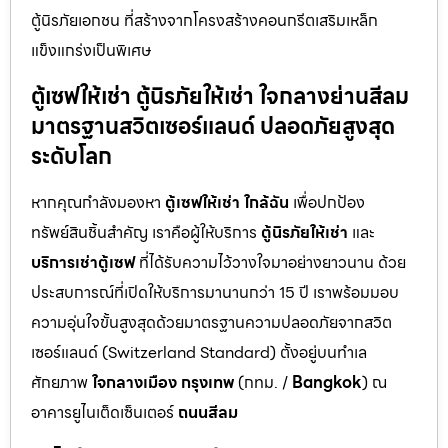
ตู้นิรภัยเอกชน ที่สร้างจากโครงสร้างคอนกรีตเสริมเหล็ก
แข็งแกร่งเป็นพิเศษ
ตู้เซฟให้เช่า ตู้นิรภัยให้เช่า ใจกลางย่านสีลม
มาตรฐานสวิตเซอร์แลนด์ ปลอดภัยสูงสุด
ระดับโลก
หากคุณกำลังมองหา
ตู้เซฟให้เช่า ใกล้ฉัน
เพื่อปกป้อง
ทรัพย์สินชิ้นสำคัญ เราคือผู้ให้บริการ
ตู้นิรภัยให้เช่า
และ
บริการเช่าตู้เซฟ
ที่ได้รับความไว้วางใจมาอย่างยาวนาน ด้วย
ประสบการณ์ที่เปิดให้บริการมานานกว่า 15 ปี เราพร้อมมอบ
ความอุ่นใจขั้นสูงสุดด้วยมาตรฐานความปลอดภัยจากสวิต
เซอร์แลนด์ (Switzerland Standard) ตั้งอยู่บนทำเล
ศักยภาพ
ใจกลางเมือง กรุงเทพ
(กทม. /
Bangkok
) ณ
อาคารยูไนเต็ดเซ็นเตอร์
ถนนสีลม