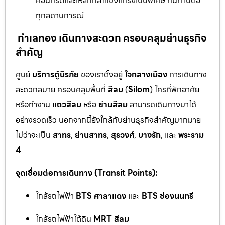
คอนกรีตและเหล็กกล้าแข็งแกร่งเป็นพิเศษ ทนทานต่อ
ทุกสถานการณ์
ทำเลทอง เดินทางสะดวก ครอบคลุมย่านธุรกิจ
สำคัญ
ศูนย์
บริการตู้นิรภัย
ของเราตั้งอยู่
ใจกลางเมือง
การเดินทาง
สะดวกสบาย ครอบคลุมพื้นที่
สีลม
(
Silom
) ใครที่พักอาศัย
หรือทำงาน
แถวสีลม
หรือ
ย่านสีลม
สามารถเดินทางมาได้
อย่างรวดเร็ว นอกจากนี้ยังใกล้กับย่านธุรกิจสำคัญมากมาย
ไม่ว่าจะเป็น
สาทร
,
ย่านสาทร
,
สุรวงศ์
,
บางรัก
, และ
พระราม
4
จุดเชื่อมต่อการเดินทาง (Transit Points):
ใกล้รถไฟฟ้า
BTS ศาลาแดง
และ
BTS ช่องนนทรี
ใกล้รถไฟฟ้าใต้ดิน
MRT สีลม