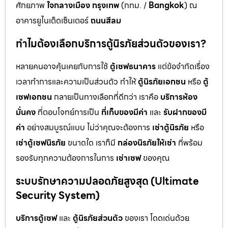
ศักยภาพ
ใจกลางเมือง กรุงเทพ
(กทม. /
Bangkok
) ณ
อาคารยูไนเต็ดเซ็นเตอร์
ถนนสีลม
ทำไมต้องเลือกบริการตู้นิรภัยส่วนตัวของเรา?
หลายคนอาจคุ้นเคยกับการใช้
ตู้เซฟธนาคาร
แต่ข้อจำกัดเรื่อง
เวลาทำการและความเป็นส่วนตัว ทำให้
ตู้นิรภัยเอกชน
หรือ
ตู้
เซฟเอกชน
กลายเป็นทางเลือกที่ดีกว่า เราคือ
บริการห้อง
มั่นคง
ที่ตอบโจทย์การเป็น
ที่เก็บของมีค่า
และ
รับฝากของมี
ค่า
อย่างสมบูรณ์แบบ ไม่ว่าคุณจะต้องการ
เช่าตู้นิรภัย
หรือ
เช่าตู้เซฟนิรภัย
ขนาดใด เราก็มี
กล่องนิรภัยให้เช่า
ที่พร้อม
รองรับทุกความต้องการในการ
เช่าเซฟ
ของคุณ
ระบบรักษาความปลอดภัยสูงสุด (Ultimate
Security System)
บริการตู้เซฟ
และ
ตู้นิรภัยส่วนตัว
ของเรา โดดเด่นด้วย