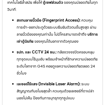
เทคโนโลยีล้ำสมัย เพื่อให้
ตู้เซฟส่วนตัว
ของคุณปลอดภัยในทุก
วินาที:
สแกนลายนิ้วมือ (Fingerprint Access):
ควบคุม
การเข้า-ออกประตูด้วยระบบยืนยันตัวตนขั้นสูงสุด ผ่าน
ลายนิ้วมือของคุณเท่านั้น ไม่มีใครสามารถเข้าถึง
บริการ
เช่าตู้นิรภัย
ของคุณได้นอกจากตัวคุณเอง
รปภ. และ CCTV 24 ชม.:
กล้องวงจรปิดครอบคลุม
ทุกจุดแบบไร้มุมอับ พร้อมเจ้าหน้าที่รักษาความปลอดภัย
ระดับโลกจาก G4S คอยดูแลความปลอดภัยตลอด 24
ชั่วโมง
เลเซอร์ไร้แสง (Invisible Laser Alarm):
ระบบ
สัญญาณกันขโมยสุดล้ำ ควบคุมด้วยเลเซอร์ที่ตาเปล่า
มองไม่เห็น ป้องกันการบุกรุกทุกรูปแบบ