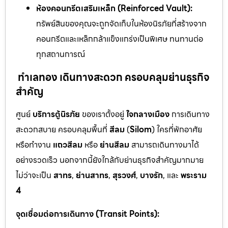
ห้องคอนกรีตเสริมเหล็ก (Reinforced Vault):
ทรัพย์สินของคุณจะถูกจัดเก็บในห้องนิรภัยที่สร้างจาก
คอนกรีตและเหล็กกล้าแข็งแกร่งเป็นพิเศษ ทนทานต่อ
ทุกสถานการณ์
ทำเลทอง เดินทางสะดวก ครอบคลุมย่านธุรกิจ
สำคัญ
ศูนย์
บริการตู้นิรภัย
ของเราตั้งอยู่
ใจกลางเมือง
การเดินทาง
สะดวกสบาย ครอบคลุมพื้นที่
สีลม
(
Silom
) ใครที่พักอาศัย
หรือทำงาน
แถวสีลม
หรือ
ย่านสีลม
สามารถเดินทางมาได้
อย่างรวดเร็ว นอกจากนี้ยังใกล้กับย่านธุรกิจสำคัญมากมาย
ไม่ว่าจะเป็น
สาทร
,
ย่านสาทร
,
สุรวงศ์
,
บางรัก
, และ
พระราม
4
จุดเชื่อมต่อการเดินทาง (Transit Points):