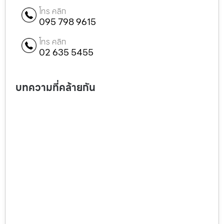
โทร คลิก
095 798 9615
โทร คลิก
02 635 5455
บทความที่คล้ายกัน