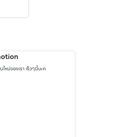
otion
่นใหม่ของเรา เร็วๆนี้นะค