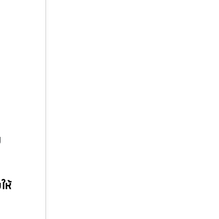
ม
ให้