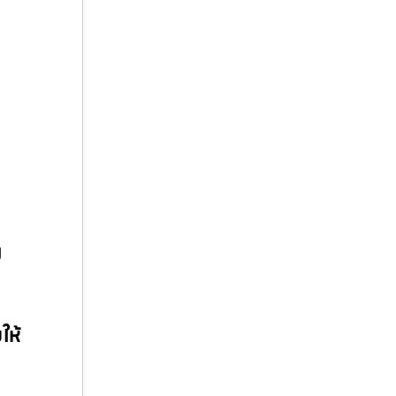
ม
ให้