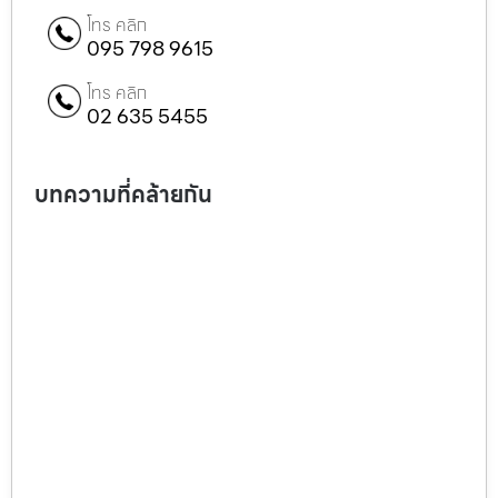
โทร คลิก
095 798 9615
โทร คลิก
02 635 5455
บทความที่คล้ายกัน