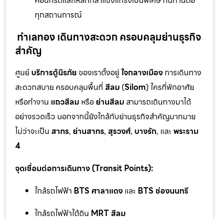
คอนกรีตและเหล็กกล้าแข็งแกร่งเป็นพิเศษ ทนทานต่อ
ทุกสถานการณ์
ทำเลทอง เดินทางสะดวก ครอบคลุมย่านธุรกิจ
สำคัญ
ศูนย์
บริการตู้นิรภัย
ของเราตั้งอยู่
ใจกลางเมือง
การเดินทาง
สะดวกสบาย ครอบคลุมพื้นที่
สีลม
(
Silom
) ใครที่พักอาศัย
หรือทำงาน
แถวสีลม
หรือ
ย่านสีลม
สามารถเดินทางมาได้
อย่างรวดเร็ว นอกจากนี้ยังใกล้กับย่านธุรกิจสำคัญมากมาย
ไม่ว่าจะเป็น
สาทร
,
ย่านสาทร
,
สุรวงศ์
,
บางรัก
, และ
พระราม
4
จุดเชื่อมต่อการเดินทาง (Transit Points):
ใกล้รถไฟฟ้า
BTS ศาลาแดง
และ
BTS ช่องนนทรี
ใกล้รถไฟฟ้าใต้ดิน
MRT สีลม