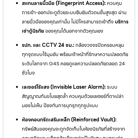
สแกนลายนิ้วมือ (Fingerprint Access):
ควบคุม
การเข้า-ออกประตูด้วยระบบยืนยันตัวตนขั้นสูงสุด ผ่าน
ลายนิ้วมือของคุณเท่านั้น ไม่มีใครสามารถเข้าถึง
บริการ
เช่าตู้นิรภัย
ของคุณได้นอกจากตัวคุณเอง
รปภ. และ CCTV 24 ชม.:
กล้องวงจรปิดครอบคลุม
ทุกจุดแบบไร้มุมอับ พร้อมเจ้าหน้าที่รักษาความปลอดภัย
ระดับโลกจาก G4S คอยดูแลความปลอดภัยตลอด 24
ชั่วโมง
เลเซอร์ไร้แสง (Invisible Laser Alarm):
ระบบ
สัญญาณกันขโมยสุดล้ำ ควบคุมด้วยเลเซอร์ที่ตาเปล่า
มองไม่เห็น ป้องกันการบุกรุกทุกรูปแบบ
ห้องคอนกรีตเสริมเหล็ก (Reinforced Vault):
ทรัพย์สินของคุณจะถูกจัดเก็บในห้องนิรภัยที่สร้างจาก