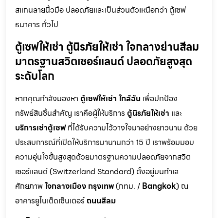
สแกนลายนิ้วมือ ปลอดภัยและเป็นส่วนตัวเหนือกว่า ตู้เซฟ
ธนาคาร ทั่วไป
ตู้เซฟให้เช่า ตู้นิรภัยให้เช่า ใจกลางย่านสีลม
มาตรฐานสวิตเซอร์แลนด์ ปลอดภัยสูงสุด
ระดับโลก
หากคุณกำลังมองหา
ตู้เซฟให้เช่า ใกล้ฉัน
เพื่อปกป้อง
ทรัพย์สินชิ้นสำคัญ เราคือผู้ให้บริการ
ตู้นิรภัยให้เช่า
และ
บริการเช่าตู้เซฟ
ที่ได้รับความไว้วางใจมาอย่างยาวนาน ด้วย
ประสบการณ์ที่เปิดให้บริการมานานกว่า 15 ปี เราพร้อมมอบ
ความอุ่นใจขั้นสูงสุดด้วยมาตรฐานความปลอดภัยจากสวิต
เซอร์แลนด์ (Switzerland Standard) ตั้งอยู่บนทำเล
ศักยภาพ
ใจกลางเมือง กรุงเทพ
(กทม. /
Bangkok
) ณ
อาคารยูไนเต็ดเซ็นเตอร์
ถนนสีลม