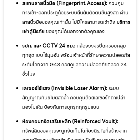
สแกนลายนิ้วมือ (Fingerprint Access):
ควบคุม
การเข้า-ออกประตูด้วยระบบยืนยันตัวตนขั้นสูงสุด ผ่าน
ลายนิ้วมือของคุณเท่านั้น ไม่มีใครสามารถเข้าถึง
บริการ
เช่าตู้นิรภัย
ของคุณได้นอกจากตัวคุณเอง
รปภ. และ CCTV 24 ชม.:
กล้องวงจรปิดครอบคลุม
ทุกจุดแบบไร้มุมอับ พร้อมเจ้าหน้าที่รักษาความปลอดภัย
ระดับโลกจาก G4S คอยดูแลความปลอดภัยตลอด 24
ชั่วโมง
เลเซอร์ไร้แสง (Invisible Laser Alarm):
ระบบ
สัญญาณกันขโมยสุดล้ำ ควบคุมด้วยเลเซอร์ที่ตาเปล่า
มองไม่เห็น ป้องกันการบุกรุกทุกรูปแบบ
ห้องคอนกรีตเสริมเหล็ก (Reinforced Vault):
ทรัพย์สินของคุณจะถูกจัดเก็บในห้องนิรภัยที่สร้างจาก