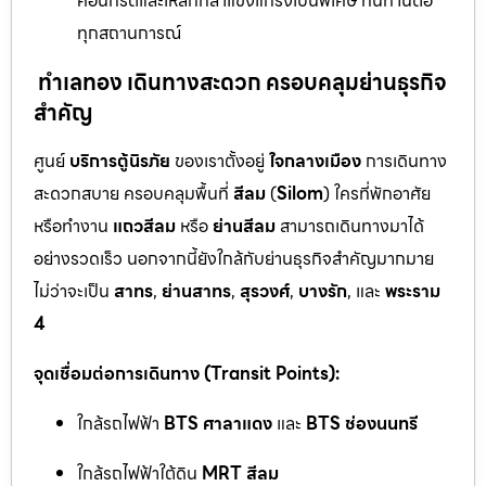
คอนกรีตและเหล็กกล้าแข็งแกร่งเป็นพิเศษ ทนทานต่อ
ทุกสถานการณ์
ทำเลทอง เดินทางสะดวก ครอบคลุมย่านธุรกิจ
สำคัญ
ศูนย์
บริการตู้นิรภัย
ของเราตั้งอยู่
ใจกลางเมือง
การเดินทาง
สะดวกสบาย ครอบคลุมพื้นที่
สีลม
(
Silom
) ใครที่พักอาศัย
หรือทำงาน
แถวสีลม
หรือ
ย่านสีลม
สามารถเดินทางมาได้
อย่างรวดเร็ว นอกจากนี้ยังใกล้กับย่านธุรกิจสำคัญมากมาย
ไม่ว่าจะเป็น
สาทร
,
ย่านสาทร
,
สุรวงศ์
,
บางรัก
, และ
พระราม
4
จุดเชื่อมต่อการเดินทาง (Transit Points):
ใกล้รถไฟฟ้า
BTS ศาลาแดง
และ
BTS ช่องนนทรี
ใกล้รถไฟฟ้าใต้ดิน
MRT สีลม