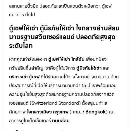
สแกนลายนิ้วมือ ปลอดภัยและเป็นส่วนตัวเหนือกว่า ตู้เซฟ
ธนาคาร ทั่วไป
ตู้เซฟให้เช่า ตู้นิรภัยให้เช่า ใจกลางย่านสีลม
มาตรฐานสวิตเซอร์แลนด์ ปลอดภัยสูงสุด
ระดับโลก
หากคุณกำลังมองหา
ตู้เซฟให้เช่า ใกล้ฉัน
เพื่อปกป้อง
ทรัพย์สินชิ้นสำคัญ เราคือผู้ให้บริการ
ตู้นิรภัยให้เช่า
และ
บริการเช่าตู้เซฟ
ที่ได้รับความไว้วางใจมาอย่างยาวนาน ด้วย
ประสบการณ์ที่เปิดให้บริการมานานกว่า 15 ปี เราพร้อมมอบ
ความอุ่นใจขั้นสูงสุดด้วยมาตรฐานความปลอดภัยจากสวิต
เซอร์แลนด์ (Switzerland Standard) ตั้งอยู่บนทำเล
ศักยภาพ
ใจกลางเมือง กรุงเทพ
(กทม. /
Bangkok
) ณ
อาคารยูไนเต็ดเซ็นเตอร์
ถนนสีลม