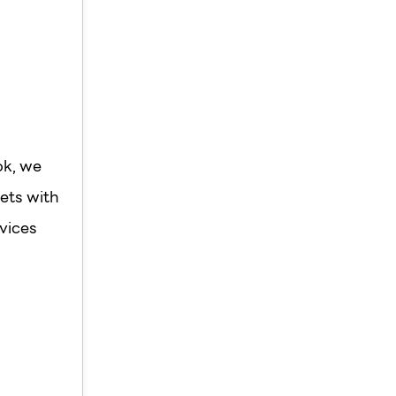
ok, we
ets with
vices