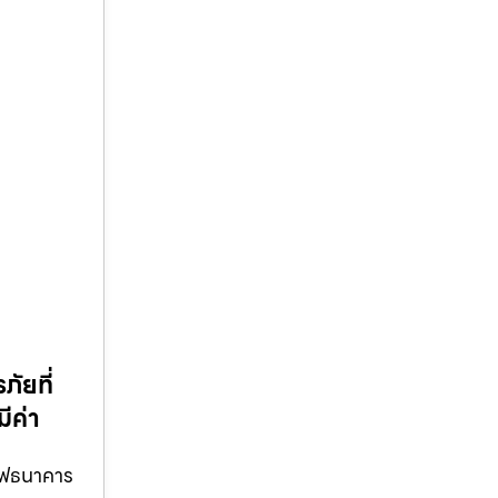
ภัยที่
มีค่า
เซฟธนาคาร