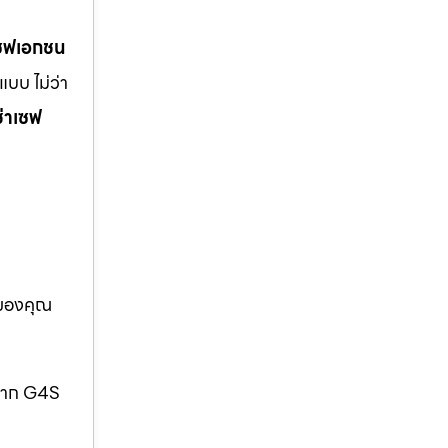
เซฟเอกชน
บบ ไม่ว่า
ช่าเซฟ
อของคุณ
กจาก G4S