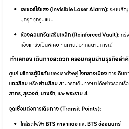
เลเซอร์ไร้แสง (Invisible Laser Alarm):
ระบบสัญญ
บุกรุกทุกรูปแบบ
ห้องคอนกรีตเสริมเหล็ก (Reinforced Vault):
ทรัพ
แข็งแกร่งเป็นพิเศษ ทนทานต่อทุกสถานการณ์
ทำเลทอง เดินทางสะดวก ครอบคลุมย่านธุรกิจสำค
ศูนย์
บริการตู้นิรภัย
ของเราตั้งอยู่
ใจกลางเมือง
การเดินทา
แถวสีลม
หรือ
ย่านสีลม
สามารถเดินทางมาได้อย่างรวดเร็ว 
สาทร
,
สุรวงศ์
,
บางรัก
, และ
พระราม 4
จุดเชื่อมต่อการเดินทาง (Transit Points):
ใกล้รถไฟฟ้า
BTS ศาลาแดง
และ
BTS ช่องนนทรี