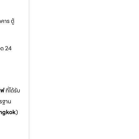
คาร ตู้
ลอด 24
ซฟ
ที่ได้รับ
ตรฐาน
ngkok
)