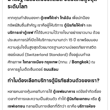
ระดับโลก
หากคุณกำลังมองหา
ตู้เซฟให้เช่า ใกล้ฉัน
เพื่อปกป้อง
ทรัพย์สินชิ้นสำคัญ เราคือผู้ให้บริการ
ตู้นิรภัยให้เช่า
และ
บริการเช่าตู้เซฟ
ที่ได้รับความไว้วางใจมาอย่างยาวนาน ด้วย
ประสบการณ์ที่เปิดให้บริการมานานกว่า 15 ปี เราพร้อมมอบ
ความอุ่นใจขั้นสูงสุดด้วยมาตรฐานความปลอดภัยจากสวิต
เซอร์แลนด์ (Switzerland Standard) ตั้งอยู่บนทำเล
ศักยภาพ
ใจกลางเมือง กรุงเทพ
(กทม. /
Bangkok
) ณ
อาคารยูไนเต็ดเซ็นเตอร์
ถนนสีลม
ทำไมต้องเลือกบริการตู้นิรภัยส่วนตัวของเรา?
หลายคนอาจคุ้นเคยกับการใช้
ตู้เซฟธนาคาร
แต่ข้อจำกัดเรื่อง
เวลาทำการและความเป็นส่วนตัว ทำให้
ตู้นิรภัยเอกชน
หรือ
ตู้
เซฟเอกชน
กลายเป็นทางเลือกที่ดีกว่า เราคือ
บริการห้อง