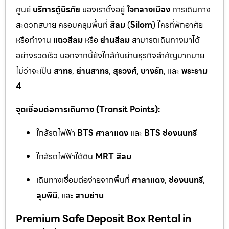
ศูนย์
บริการตู้นิรภัย
ของเราตั้งอยู่
ใจกลางเมือง
การเดินทาง
สะดวกสบาย ครอบคลุมพื้นที่
สีลม
(
Silom
) ใครที่พักอาศัย
หรือทำงาน
แถวสีลม
หรือ
ย่านสีลม
สามารถเดินทางมาได้
อย่างรวดเร็ว นอกจากนี้ยังใกล้กับย่านธุรกิจสำคัญมากมาย
ไม่ว่าจะเป็น
สาทร
,
ย่านสาทร
,
สุรวงศ์
,
บางรัก
, และ
พระราม
4
จุดเชื่อมต่อการเดินทาง (Transit Points):
ใกล้รถไฟฟ้า
BTS ศาลาแดง
และ
BTS ช่องนนทรี
ใกล้รถไฟฟ้าใต้ดิน
MRT สีลม
เดินทางเชื่อมต่อง่ายจากพื้นที่
ศาลาแดง
,
ช่องนนทรี
,
ลุมพินี
, และ
สามย่าน
Premium Safe Deposit Box Rental in