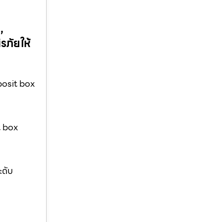
,
รภัยให้
posit box
t box
ะดับ