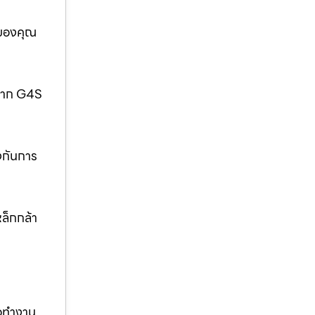
อของคุณ
กจาก G4S
งกันการ
ล็กกล้า
ือทำงาน