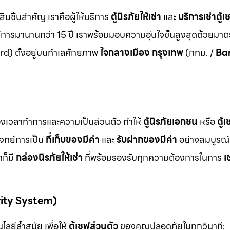
สินชิ้นสำคัญ เราคือผู้ให้บริการ
ตู้นิรภัยให้เช่า
และ
บริการเช่าตู้เ
ิการมานานกว่า 15 ปี เราพร้อมมอบความอุ่นใจขั้นสูงสุดด้วยมา
d) ตั้งอยู่บนทำเลศักยภาพ
ใจกลางเมือง กรุงเทพ
(กทม. /
Ba
ื่องเวลาทำการและความเป็นส่วนตัว ทำให้
ตู้นิรภัยเอกชน
หรือ
ตู้
โจทย์การเป็น
ที่เก็บของมีค่า
และ
รับฝากของมีค่า
อย่างสมบูรณ์แ
ก็มี
กล่องนิรภัยให้เช่า
ที่พร้อมรองรับทุกความต้องการในการ
เ
rity System)
ลยีล้ำสมัย เพื่อให้
ตู้เซฟส่วนตัว
ของคุณปลอดภัยในทุกวินาที: