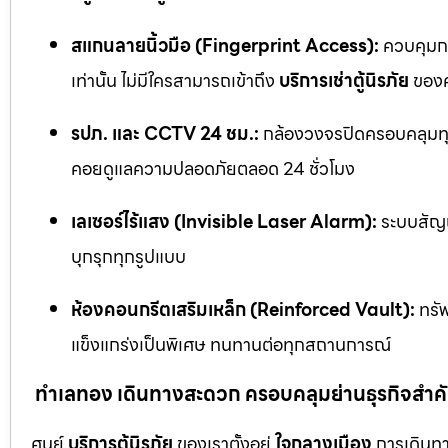
สแกนลายนิ้วมือ (Fingerprint Access):
ควบคุมกา
เท่านั้น ไม่มีใครสามารถเข้าถึง
บริการเช่าตู้นิรภัย
ของค
รปภ. และ CCTV 24 ชม.:
กล้องวงจรปิดครอบคลุมทุก
คอยดูแลความปลอดภัยตลอด 24 ชั่วโมง
เลเซอร์ไร้แสง (Invisible Laser Alarm):
ระบบสัญญ
บุกรุกทุกรูปแบบ
ห้องคอนกรีตเสริมเหล็ก (Reinforced Vault):
ทรัพ
แข็งแกร่งเป็นพิเศษ ทนทานต่อทุกสถานการณ์
ทำเลทอง เดินทางสะดวก ครอบคลุมย่านธุรกิจสำค
ศูนย์
บริการตู้นิรภัย
ของเราตั้งอยู่
ใจกลางเมือง
การเดินทา