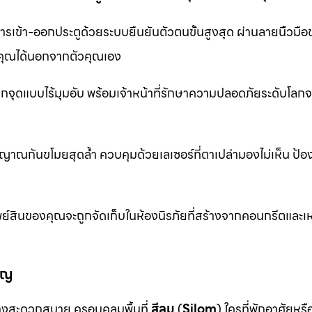
รเข้า-ออกประตูด้วยระบบยืนยันตัวตนขั้นสูงสุด ผ่านลายนิ้วมื
ุณได้นอกจากตัวคุณเอง
จุดแบบไร้มุมอับ พร้อมเจ้าหน้าที่รักษาความปลอดภัยระดับโล
าณกันขโมยสุดล้ำ ควบคุมด้วยเลเซอร์ที่ตาเปล่ามองไม่เห็น ป้อ
ย์สินของคุณจะถูกจัดเก็บในห้องนิรภัยที่สร้างจากคอนกรีตและเห
ัญ
งสะดวกสบาย ครอบคลุมพื้นที่
สีลม
(
Silom
) ใครที่พักอาศัยหร