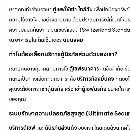
หากคุณกำลังมองหา
ตู้เซฟให้เช่า ใกล้ฉัน
เพื่อปกป้องทรัพย์
ความไว้วางใจมาอย่างยาวนาน ด้วยประสบการณ์ที่เปิดให้บร
ความปลอดภัยจากสวิตเซอร์แลนด์ (Switzerland Standar
ณ อาคารยูไนเต็ดเซ็นเตอร์
ถนนสีลม
ทำไมต้องเลือกบริการตู้นิรภัยส่วนตัวของเรา?
หลายคนอาจคุ้นเคยกับการใช้
ตู้เซฟธนาคาร
แต่ข้อจำกัดเร
กลายเป็นทางเลือกที่ดีกว่า เราคือ
บริการห้องมั่นคง
ที่ตอบ
คุณจะต้องการ
เช่าตู้นิรภัย
หรือ
เช่าตู้เซฟนิรภัย
ขนาดใด เรา
ของคุณ
ระบบรักษาความปลอดภัยสูงสุด (Ultimate Secu
บริการตู้เซฟ
และ
ตู้นิรภัยส่วนตัว
ของเรา โดดเด่นด้วยเทคโนโ