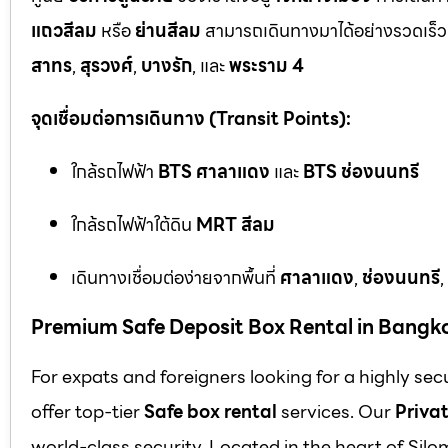
แถวสีลม
หรือ
ย่านสีลม
สามารถเดินทางมาได้อย่างรวดเร็ว 
สาทร
,
สุรวงศ์
,
บางรัก
, และ
พระราม 4
จุดเชื่อมต่อการเดินทาง (Transit Points):
ใกล้รถไฟฟ้า
BTS ศาลาแดง
และ
BTS ช่องนนทรี
ใกล้รถไฟฟ้าใต้ดิน
MRT สีลม
เดินทางเชื่อมต่อง่ายจากพื้นที่
ศาลาแดง
,
ช่องนนทรี
,
Premium Safe Deposit Box Rental in Bangk
For expats and foreigners looking for a highly se
offer top-tier
Safe box rental
services. Our
Privat
world-class security. Located in the heart of Silo