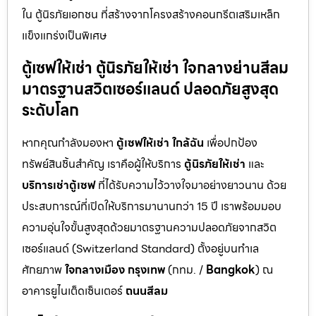
ใน ตู้นิรภัยเอกชน ที่สร้างจากโครงสร้างคอนกรีตเสริมเหล็ก
แข็งแกร่งเป็นพิเศษ
ตู้เซฟให้เช่า ตู้นิรภัยให้เช่า ใจกลางย่านสีลม
มาตรฐานสวิตเซอร์แลนด์ ปลอดภัยสูงสุด
ระดับโลก
หากคุณกำลังมองหา
ตู้เซฟให้เช่า ใกล้ฉัน
เพื่อปกป้อง
ทรัพย์สินชิ้นสำคัญ เราคือผู้ให้บริการ
ตู้นิรภัยให้เช่า
และ
บริการเช่าตู้เซฟ
ที่ได้รับความไว้วางใจมาอย่างยาวนาน ด้วย
ประสบการณ์ที่เปิดให้บริการมานานกว่า 15 ปี เราพร้อมมอบ
ความอุ่นใจขั้นสูงสุดด้วยมาตรฐานความปลอดภัยจากสวิต
เซอร์แลนด์ (Switzerland Standard) ตั้งอยู่บนทำเล
ศักยภาพ
ใจกลางเมือง กรุงเทพ
(กทม. /
Bangkok
) ณ
อาคารยูไนเต็ดเซ็นเตอร์
ถนนสีลม