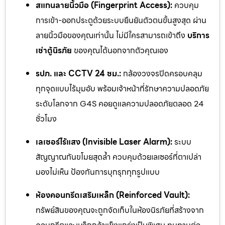
สแกนลายนิ้วมือ (Fingerprint Access):
ควบคุม
การเข้า-ออกประตูด้วยระบบยืนยันตัวตนขั้นสูงสุด ผ่าน
ลายนิ้วมือของคุณเท่านั้น ไม่มีใครสามารถเข้าถึง
บริการ
เช่าตู้นิรภัย
ของคุณได้นอกจากตัวคุณเอง
รปภ. และ CCTV 24 ชม.:
กล้องวงจรปิดครอบคลุม
ทุกจุดแบบไร้มุมอับ พร้อมเจ้าหน้าที่รักษาความปลอดภัย
ระดับโลกจาก G4S คอยดูแลความปลอดภัยตลอด 24
ชั่วโมง
เลเซอร์ไร้แสง (Invisible Laser Alarm):
ระบบ
สัญญาณกันขโมยสุดล้ำ ควบคุมด้วยเลเซอร์ที่ตาเปล่า
มองไม่เห็น ป้องกันการบุกรุกทุกรูปแบบ
ห้องคอนกรีตเสริมเหล็ก (Reinforced Vault):
ทรัพย์สินของคุณจะถูกจัดเก็บในห้องนิรภัยที่สร้างจาก