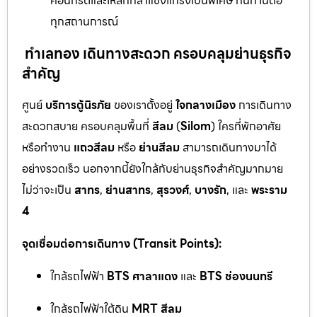
คอนกรีตและเหล็กกล้าแข็งแกร่งเป็นพิเศษ ทนทานต่อ
ทุกสถานการณ์
ทำเลทอง เดินทางสะดวก ครอบคลุมย่านธุรกิจ
สำคัญ
ศูนย์
บริการตู้นิรภัย
ของเราตั้งอยู่
ใจกลางเมือง
การเดินทาง
สะดวกสบาย ครอบคลุมพื้นที่
สีลม
(
Silom
) ใครที่พักอาศัย
หรือทำงาน
แถวสีลม
หรือ
ย่านสีลม
สามารถเดินทางมาได้
อย่างรวดเร็ว นอกจากนี้ยังใกล้กับย่านธุรกิจสำคัญมากมาย
ไม่ว่าจะเป็น
สาทร
,
ย่านสาทร
,
สุรวงศ์
,
บางรัก
, และ
พระราม
4
จุดเชื่อมต่อการเดินทาง (Transit Points):
ใกล้รถไฟฟ้า
BTS ศาลาแดง
และ
BTS ช่องนนทรี
ใกล้รถไฟฟ้าใต้ดิน
MRT สีลม