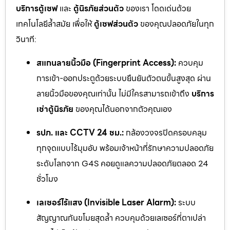
บริการตู้เซฟ
และ
ตู้นิรภัยส่วนตัว
ของเรา โดดเด่นด้วย
เทคโนโลยีล้ำสมัย เพื่อให้
ตู้เซฟส่วนตัว
ของคุณปลอดภัยในทุก
วินาที:
สแกนลายนิ้วมือ (Fingerprint Access):
ควบคุม
การเข้า-ออกประตูด้วยระบบยืนยันตัวตนขั้นสูงสุด ผ่าน
ลายนิ้วมือของคุณเท่านั้น ไม่มีใครสามารถเข้าถึง
บริการ
เช่าตู้นิรภัย
ของคุณได้นอกจากตัวคุณเอง
รปภ. และ CCTV 24 ชม.:
กล้องวงจรปิดครอบคลุม
ทุกจุดแบบไร้มุมอับ พร้อมเจ้าหน้าที่รักษาความปลอดภัย
ระดับโลกจาก G4S คอยดูแลความปลอดภัยตลอด 24
ชั่วโมง
เลเซอร์ไร้แสง (Invisible Laser Alarm):
ระบบ
สัญญาณกันขโมยสุดล้ำ ควบคุมด้วยเลเซอร์ที่ตาเปล่า