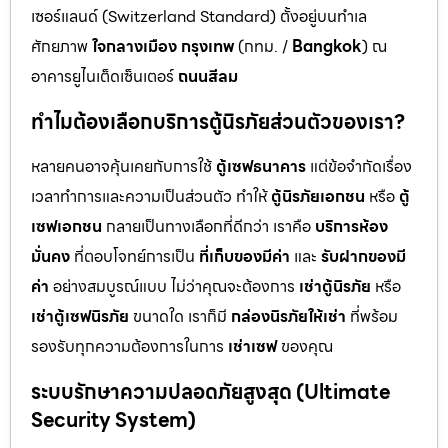
เซอร์แลนด์ (Switzerland Standard) ตั้งอยู่บนทำเล
ศักยภาพ
ใจกลางเมือง กรุงเทพ
(กทม. /
Bangkok
) ณ
อาคารยูไนเต็ดเซ็นเตอร์
ถนนสีลม
ทำไมต้องเลือกบริการตู้นิรภัยส่วนตัวของเรา?
หลายคนอาจคุ้นเคยกับการใช้
ตู้เซฟธนาคาร
แต่ข้อจำกัดเรื่อง
เวลาทำการและความเป็นส่วนตัว ทำให้
ตู้นิรภัยเอกชน
หรือ
ตู้
เซฟเอกชน
กลายเป็นทางเลือกที่ดีกว่า เราคือ
บริการห้อง
มั่นคง
ที่ตอบโจทย์การเป็น
ที่เก็บของมีค่า
และ
รับฝากของมี
ค่า
อย่างสมบูรณ์แบบ ไม่ว่าคุณจะต้องการ
เช่าตู้นิรภัย
หรือ
เช่าตู้เซฟนิรภัย
ขนาดใด เราก็มี
กล่องนิรภัยให้เช่า
ที่พร้อม
รองรับทุกความต้องการในการ
เช่าเซฟ
ของคุณ
ระบบรักษาความปลอดภัยสูงสุด (Ultimate
Security System)