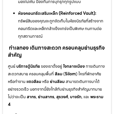
มองไม่เห็น ป้องกันการบุกรุกทุกรูปแบบ
ห้องคอนกรีตเสริมเหล็ก (Reinforced Vault):
ทรัพย์สินของคุณจะถูกจัดเก็บในห้องนิรภัยที่สร้างจาก
คอนกรีตและเหล็กกล้าแข็งแกร่งเป็นพิเศษ ทนทานต่อ
ทุกสถานการณ์
ทำเลทอง เดินทางสะดวก ครอบคลุมย่านธุรกิจ
สำคัญ
ศูนย์
บริการตู้นิรภัย
ของเราตั้งอยู่
ใจกลางเมือง
การเดินทาง
สะดวกสบาย ครอบคลุมพื้นที่
สีลม
(
Silom
) ใครที่พักอาศัย
หรือทำงาน
แถวสีลม
หรือ
ย่านสีลม
สามารถเดินทางมาได้
อย่างรวดเร็ว นอกจากนี้ยังใกล้กับย่านธุรกิจสำคัญมากมาย
ไม่ว่าจะเป็น
สาทร
,
ย่านสาทร
,
สุรวงศ์
,
บางรัก
, และ
พระราม
4