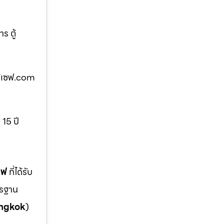
ร ตู้
ตู้เซฟ.com
 15 ปี
ซฟ
ที่ได้รับ
ตรฐาน
ngkok
)