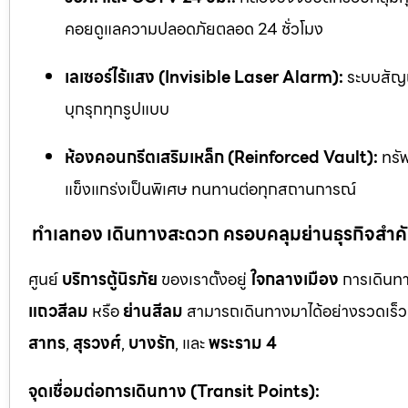
คอยดูแลความปลอดภัยตลอด 24 ชั่วโมง
เลเซอร์ไร้แสง (Invisible Laser Alarm):
ระบบสัญญ
บุกรุกทุกรูปแบบ
ห้องคอนกรีตเสริมเหล็ก (Reinforced Vault):
ทรัพ
แข็งแกร่งเป็นพิเศษ ทนทานต่อทุกสถานการณ์
ทำเลทอง เดินทางสะดวก ครอบคลุมย่านธุรกิจสำค
ศูนย์
บริการตู้นิรภัย
ของเราตั้งอยู่
ใจกลางเมือง
การเดินทา
แถวสีลม
หรือ
ย่านสีลม
สามารถเดินทางมาได้อย่างรวดเร็ว 
สาทร
,
สุรวงศ์
,
บางรัก
, และ
พระราม 4
จุดเชื่อมต่อการเดินทาง (Transit Points):