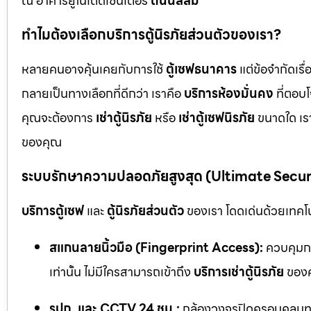
ณ อาคารยูไนเต็ดเซ็นเตอร์
ถนนสีลม
ทำไมต้องเลือกบริการตู้นิรภัยส่วนตัวของเรา?
หลายคนอาจคุ้นเคยกับการใช้
ตู้เซฟธนาคาร
แต่ข้อจำกัดเร
กลายเป็นทางเลือกที่ดีกว่า เราคือ
บริการห้องมั่นคง
ที่ตอบ
คุณจะต้องการ
เช่าตู้นิรภัย
หรือ
เช่าตู้เซฟนิรภัย
ขนาดใด เรา
ของคุณ
ระบบรักษาความปลอดภัยสูงสุด (Ultimate Secu
บริการตู้เซฟ
และ
ตู้นิรภัยส่วนตัว
ของเรา โดดเด่นด้วยเทคโนโ
สแกนลายนิ้วมือ (Fingerprint Access):
ควบคุมกา
เท่านั้น ไม่มีใครสามารถเข้าถึง
บริการเช่าตู้นิรภัย
ของค
รปภ. และ CCTV 24 ชม.:
กล้องวงจรปิดครอบคลุมทุก