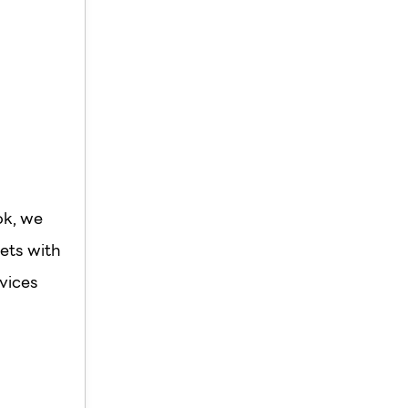
ok, we
ets with
vices