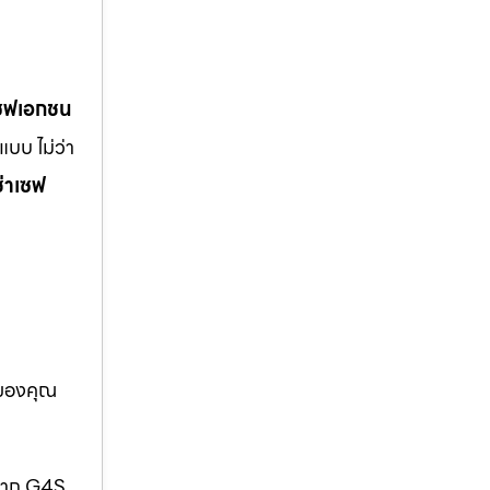
เซฟเอกชน
บบ ไม่ว่า
ช่าเซฟ
อของคุณ
กจาก G4S