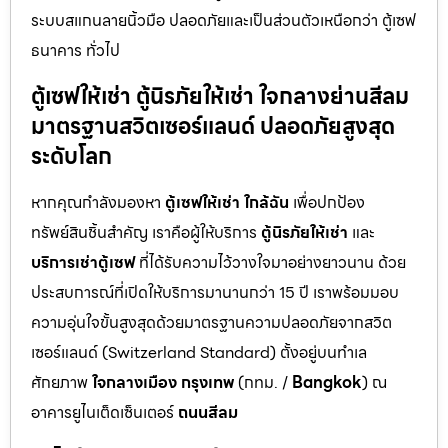
ระบบสแกนลายนิ้วมือ ปลอดภัยและเป็นส่วนตัวเหนือกว่า ตู้เซฟ
ธนาคาร ทั่วไป
ตู้เซฟให้เช่า ตู้นิรภัยให้เช่า ใจกลางย่านสีลม
มาตรฐานสวิตเซอร์แลนด์ ปลอดภัยสูงสุด
ระดับโลก
หากคุณกำลังมองหา
ตู้เซฟให้เช่า ใกล้ฉัน
เพื่อปกป้อง
ทรัพย์สินชิ้นสำคัญ เราคือผู้ให้บริการ
ตู้นิรภัยให้เช่า
และ
บริการเช่าตู้เซฟ
ที่ได้รับความไว้วางใจมาอย่างยาวนาน ด้วย
ประสบการณ์ที่เปิดให้บริการมานานกว่า 15 ปี เราพร้อมมอบ
ความอุ่นใจขั้นสูงสุดด้วยมาตรฐานความปลอดภัยจากสวิต
เซอร์แลนด์ (Switzerland Standard) ตั้งอยู่บนทำเล
ศักยภาพ
ใจกลางเมือง กรุงเทพ
(กทม. /
Bangkok
) ณ
อาคารยูไนเต็ดเซ็นเตอร์
ถนนสีลม