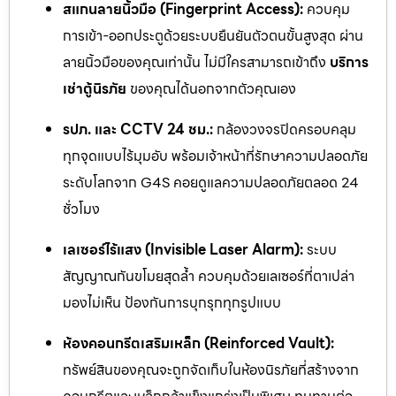
สแกนลายนิ้วมือ (Fingerprint Access):
ควบคุม
การเข้า-ออกประตูด้วยระบบยืนยันตัวตนขั้นสูงสุด ผ่าน
ลายนิ้วมือของคุณเท่านั้น ไม่มีใครสามารถเข้าถึง
บริการ
เช่าตู้นิรภัย
ของคุณได้นอกจากตัวคุณเอง
รปภ. และ CCTV 24 ชม.:
กล้องวงจรปิดครอบคลุม
ทุกจุดแบบไร้มุมอับ พร้อมเจ้าหน้าที่รักษาความปลอดภัย
ระดับโลกจาก G4S คอยดูแลความปลอดภัยตลอด 24
ชั่วโมง
เลเซอร์ไร้แสง (Invisible Laser Alarm):
ระบบ
สัญญาณกันขโมยสุดล้ำ ควบคุมด้วยเลเซอร์ที่ตาเปล่า
มองไม่เห็น ป้องกันการบุกรุกทุกรูปแบบ
ห้องคอนกรีตเสริมเหล็ก (Reinforced Vault):
ทรัพย์สินของคุณจะถูกจัดเก็บในห้องนิรภัยที่สร้างจาก