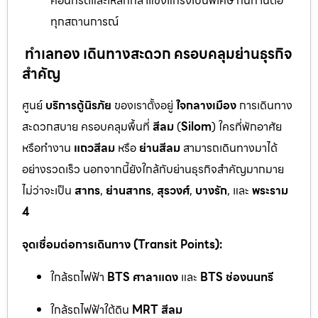
คอนกรีตและเหล็กกล้าแข็งแกร่งเป็นพิเศษ ทนทานต่อ
ทุกสถานการณ์
ทำเลทอง เดินทางสะดวก ครอบคลุมย่านธุรกิจ
สำคัญ
ศูนย์
บริการตู้นิรภัย
ของเราตั้งอยู่
ใจกลางเมือง
การเดินทาง
สะดวกสบาย ครอบคลุมพื้นที่
สีลม
(
Silom
) ใครที่พักอาศัย
หรือทำงาน
แถวสีลม
หรือ
ย่านสีลม
สามารถเดินทางมาได้
อย่างรวดเร็ว นอกจากนี้ยังใกล้กับย่านธุรกิจสำคัญมากมาย
ไม่ว่าจะเป็น
สาทร
,
ย่านสาทร
,
สุรวงศ์
,
บางรัก
, และ
พระราม
4
จุดเชื่อมต่อการเดินทาง (Transit Points):
ใกล้รถไฟฟ้า
BTS ศาลาแดง
และ
BTS ช่องนนทรี
ใกล้รถไฟฟ้าใต้ดิน
MRT สีลม