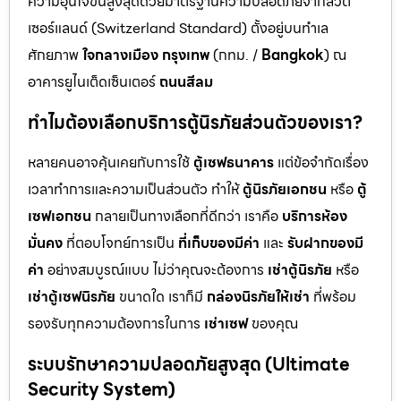
ความอุ่นใจขั้นสูงสุดด้วยมาตรฐานความปลอดภัยจากสวิต
เซอร์แลนด์ (Switzerland Standard) ตั้งอยู่บนทำเล
ศักยภาพ
ใจกลางเมือง กรุงเทพ
(กทม. /
Bangkok
) ณ
อาคารยูไนเต็ดเซ็นเตอร์
ถนนสีลม
ทำไมต้องเลือกบริการตู้นิรภัยส่วนตัวของเรา?
หลายคนอาจคุ้นเคยกับการใช้
ตู้เซฟธนาคาร
แต่ข้อจำกัดเรื่อง
เวลาทำการและความเป็นส่วนตัว ทำให้
ตู้นิรภัยเอกชน
หรือ
ตู้
เซฟเอกชน
กลายเป็นทางเลือกที่ดีกว่า เราคือ
บริการห้อง
มั่นคง
ที่ตอบโจทย์การเป็น
ที่เก็บของมีค่า
และ
รับฝากของมี
ค่า
อย่างสมบูรณ์แบบ ไม่ว่าคุณจะต้องการ
เช่าตู้นิรภัย
หรือ
เช่าตู้เซฟนิรภัย
ขนาดใด เราก็มี
กล่องนิรภัยให้เช่า
ที่พร้อม
รองรับทุกความต้องการในการ
เช่าเซฟ
ของคุณ
ระบบรักษาความปลอดภัยสูงสุด (Ultimate
Security System)