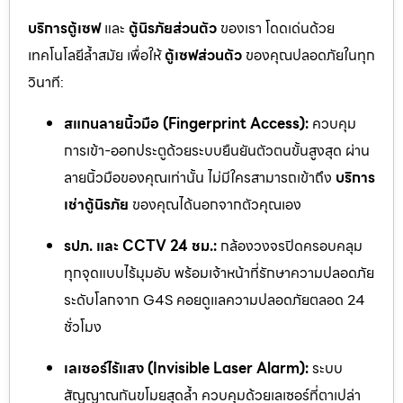
บริการตู้เซฟ
และ
ตู้นิรภัยส่วนตัว
ของเรา โดดเด่นด้วย
เทคโนโลยีล้ำสมัย เพื่อให้
ตู้เซฟส่วนตัว
ของคุณปลอดภัยในทุก
วินาที:
สแกนลายนิ้วมือ (Fingerprint Access):
ควบคุม
การเข้า-ออกประตูด้วยระบบยืนยันตัวตนขั้นสูงสุด ผ่าน
ลายนิ้วมือของคุณเท่านั้น ไม่มีใครสามารถเข้าถึง
บริการ
เช่าตู้นิรภัย
ของคุณได้นอกจากตัวคุณเอง
รปภ. และ CCTV 24 ชม.:
กล้องวงจรปิดครอบคลุม
ทุกจุดแบบไร้มุมอับ พร้อมเจ้าหน้าที่รักษาความปลอดภัย
ระดับโลกจาก G4S คอยดูแลความปลอดภัยตลอด 24
ชั่วโมง
เลเซอร์ไร้แสง (Invisible Laser Alarm):
ระบบ
สัญญาณกันขโมยสุดล้ำ ควบคุมด้วยเลเซอร์ที่ตาเปล่า