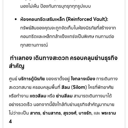
มองไม่เห็น ป้องกันการบุกรุกทุกรูปแบบ
ห้องคอนกรีตเสริมเหล็ก (Reinforced Vault):
ทรัพย์สินของคุณจะถูกจัดเก็บในห้องนิรภัยที่สร้างจาก
คอนกรีตและเหล็กกล้าแข็งแกร่งเป็นพิเศษ ทนทานต่อ
ทุกสถานการณ์
ทำเลทอง เดินทางสะดวก ครอบคลุมย่านธุรกิจ
สำคัญ
ศูนย์
บริการตู้นิรภัย
ของเราตั้งอยู่
ใจกลางเมือง
การเดินทาง
สะดวกสบาย ครอบคลุมพื้นที่
สีลม
(
Silom
) ใครที่พักอาศัย
หรือทำงาน
แถวสีลม
หรือ
ย่านสีลม
สามารถเดินทางมาได้
อย่างรวดเร็ว นอกจากนี้ยังใกล้กับย่านธุรกิจสำคัญมากมาย
ไม่ว่าจะเป็น
สาทร
,
ย่านสาทร
,
สุรวงศ์
,
บางรัก
, และ
พระราม
4