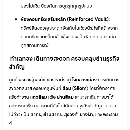
มองไม่เห็น ป้องกันการบุกรุกทุกรูปแบบ
ห้องคอนกรีตเสริมเหล็ก (Reinforced Vault):
ทรัพย์สินของคุณจะถูกจัดเก็บในห้องนิรภัยที่สร้างจาก
คอนกรีตและเหล็กกล้าแข็งแกร่งเป็นพิเศษ ทนทานต่อ
ทุกสถานการณ์
ทำเลทอง เดินทางสะดวก ครอบคลุมย่านธุรกิจ
สำคัญ
ศูนย์
บริการตู้นิรภัย
ของเราตั้งอยู่
ใจกลางเมือง
การเดินทาง
สะดวกสบาย ครอบคลุมพื้นที่
สีลม
(
Silom
) ใครที่พักอาศัย
หรือทำงาน
แถวสีลม
หรือ
ย่านสีลม
สามารถเดินทางมาได้
อย่างรวดเร็ว นอกจากนี้ยังใกล้กับย่านธุรกิจสำคัญมากมาย
ไม่ว่าจะเป็น
สาทร
,
ย่านสาทร
,
สุรวงศ์
,
บางรัก
, และ
พระราม
4