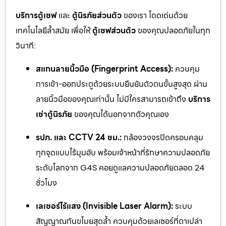
บริการตู้เซฟ
และ
ตู้นิรภัยส่วนตัว
ของเรา โดดเด่นด้วย
เทคโนโลยีล้ำสมัย เพื่อให้
ตู้เซฟส่วนตัว
ของคุณปลอดภัยในทุก
วินาที:
สแกนลายนิ้วมือ (Fingerprint Access):
ควบคุม
การเข้า-ออกประตูด้วยระบบยืนยันตัวตนขั้นสูงสุด ผ่าน
ลายนิ้วมือของคุณเท่านั้น ไม่มีใครสามารถเข้าถึง
บริการ
เช่าตู้นิรภัย
ของคุณได้นอกจากตัวคุณเอง
รปภ. และ CCTV 24 ชม.:
กล้องวงจรปิดครอบคลุม
ทุกจุดแบบไร้มุมอับ พร้อมเจ้าหน้าที่รักษาความปลอดภัย
ระดับโลกจาก G4S คอยดูแลความปลอดภัยตลอด 24
ชั่วโมง
เลเซอร์ไร้แสง (Invisible Laser Alarm):
ระบบ
สัญญาณกันขโมยสุดล้ำ ควบคุมด้วยเลเซอร์ที่ตาเปล่า