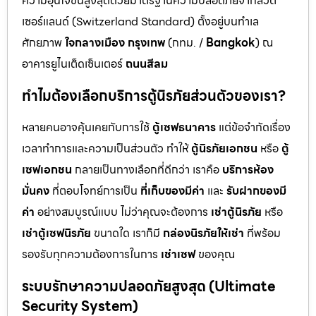
ความอุ่นใจขั้นสูงสุดด้วยมาตรฐานความปลอดภัยจากสวิต
เซอร์แลนด์ (Switzerland Standard) ตั้งอยู่บนทำเล
ศักยภาพ
ใจกลางเมือง กรุงเทพ
(กทม. /
Bangkok
) ณ
อาคารยูไนเต็ดเซ็นเตอร์
ถนนสีลม
ทำไมต้องเลือกบริการตู้นิรภัยส่วนตัวของเรา?
หลายคนอาจคุ้นเคยกับการใช้
ตู้เซฟธนาคาร
แต่ข้อจำกัดเรื่อง
เวลาทำการและความเป็นส่วนตัว ทำให้
ตู้นิรภัยเอกชน
หรือ
ตู้
เซฟเอกชน
กลายเป็นทางเลือกที่ดีกว่า เราคือ
บริการห้อง
มั่นคง
ที่ตอบโจทย์การเป็น
ที่เก็บของมีค่า
และ
รับฝากของมี
ค่า
อย่างสมบูรณ์แบบ ไม่ว่าคุณจะต้องการ
เช่าตู้นิรภัย
หรือ
เช่าตู้เซฟนิรภัย
ขนาดใด เราก็มี
กล่องนิรภัยให้เช่า
ที่พร้อม
รองรับทุกความต้องการในการ
เช่าเซฟ
ของคุณ
ระบบรักษาความปลอดภัยสูงสุด (Ultimate
Security System)