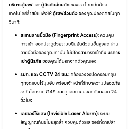
บริการตู้เซฟ
และ
ตู้นิรภัยส่วนตัว
ของเรา โดดเด่นด้วย
เทคโนโลยีล้ำสมัย เพื่อให้
ตู้เซฟส่วนตัว
ของคุณปลอดภัยในทุก
วินาที:
สแกนลายนิ้วมือ (Fingerprint Access):
ควบคุม
การเข้า-ออกประตูด้วยระบบยืนยันตัวตนขั้นสูงสุด ผ่าน
ลายนิ้วมือของคุณเท่านั้น ไม่มีใครสามารถเข้าถึง
บริการ
เช่าตู้นิรภัย
ของคุณได้นอกจากตัวคุณเอง
รปภ. และ CCTV 24 ชม.:
กล้องวงจรปิดครอบคลุม
ทุกจุดแบบไร้มุมอับ พร้อมเจ้าหน้าที่รักษาความปลอดภัย
ระดับโลกจาก G4S คอยดูแลความปลอดภัยตลอด 24
ชั่วโมง
เลเซอร์ไร้แสง (Invisible Laser Alarm):
ระบบ
สัญญาณกันขโมยสุดล้ำ ควบคุมด้วยเลเซอร์ที่ตาเปล่า