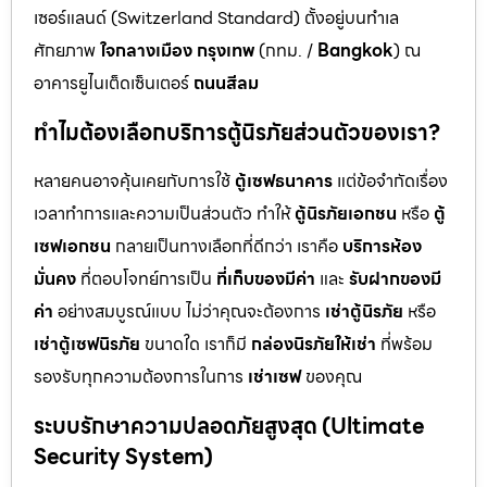
เซอร์แลนด์ (Switzerland Standard) ตั้งอยู่บนทำเล
ศักยภาพ
ใจกลางเมือง กรุงเทพ
(กทม. /
Bangkok
) ณ
อาคารยูไนเต็ดเซ็นเตอร์
ถนนสีลม
ทำไมต้องเลือกบริการตู้นิรภัยส่วนตัวของเรา?
หลายคนอาจคุ้นเคยกับการใช้
ตู้เซฟธนาคาร
แต่ข้อจำกัดเรื่อง
เวลาทำการและความเป็นส่วนตัว ทำให้
ตู้นิรภัยเอกชน
หรือ
ตู้
เซฟเอกชน
กลายเป็นทางเลือกที่ดีกว่า เราคือ
บริการห้อง
มั่นคง
ที่ตอบโจทย์การเป็น
ที่เก็บของมีค่า
และ
รับฝากของมี
ค่า
อย่างสมบูรณ์แบบ ไม่ว่าคุณจะต้องการ
เช่าตู้นิรภัย
หรือ
เช่าตู้เซฟนิรภัย
ขนาดใด เราก็มี
กล่องนิรภัยให้เช่า
ที่พร้อม
รองรับทุกความต้องการในการ
เช่าเซฟ
ของคุณ
ระบบรักษาความปลอดภัยสูงสุด (Ultimate
Security System)