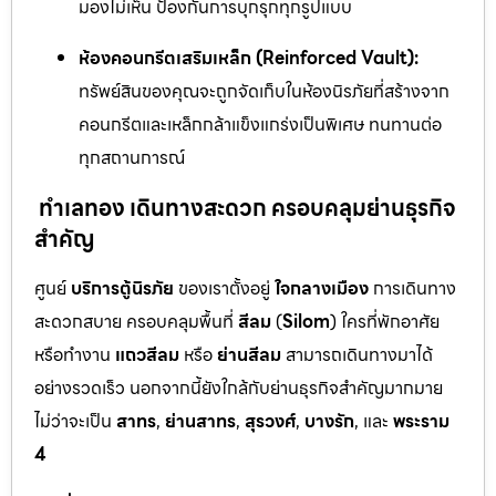
มองไม่เห็น ป้องกันการบุกรุกทุกรูปแบบ
ห้องคอนกรีตเสริมเหล็ก (Reinforced Vault):
ทรัพย์สินของคุณจะถูกจัดเก็บในห้องนิรภัยที่สร้างจาก
คอนกรีตและเหล็กกล้าแข็งแกร่งเป็นพิเศษ ทนทานต่อ
ทุกสถานการณ์
ทำเลทอง เดินทางสะดวก ครอบคลุมย่านธุรกิจ
สำคัญ
ศูนย์
บริการตู้นิรภัย
ของเราตั้งอยู่
ใจกลางเมือง
การเดินทาง
สะดวกสบาย ครอบคลุมพื้นที่
สีลม
(
Silom
) ใครที่พักอาศัย
หรือทำงาน
แถวสีลม
หรือ
ย่านสีลม
สามารถเดินทางมาได้
อย่างรวดเร็ว นอกจากนี้ยังใกล้กับย่านธุรกิจสำคัญมากมาย
ไม่ว่าจะเป็น
สาทร
,
ย่านสาทร
,
สุรวงศ์
,
บางรัก
, และ
พระราม
4