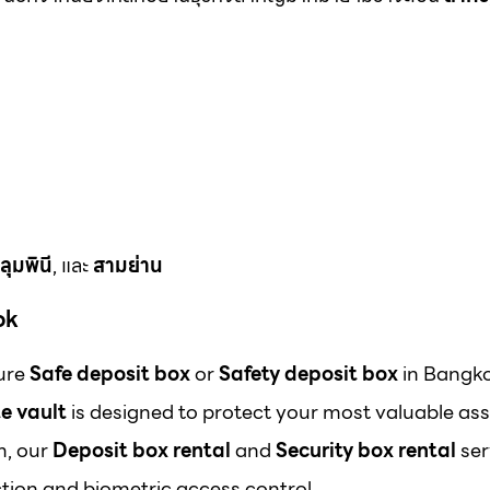
ลุมพินี
, และ
สามย่าน
ok
cure
Safe deposit box
or
Safety deposit box
in Bangk
e vault
is designed to protect your most valuable ass
m, our
Deposit box rental
and
Security box rental
ser
ion and biometric access control.