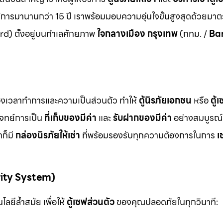
ิการมานานกว่า 15 ปี เราพร้อมมอบความอุ่นใจขั้นสูงสุดด้วยมา
d) ตั้งอยู่บนทำเลศักยภาพ
ใจกลางเมือง กรุงเทพ
(กทม. /
Ba
ื่องเวลาทำการและความเป็นส่วนตัว ทำให้
ตู้นิรภัยเอกชน
หรือ
ตู้
โจทย์การเป็น
ที่เก็บของมีค่า
และ
รับฝากของมีค่า
อย่างสมบูรณ์แ
ก็มี
กล่องนิรภัยให้เช่า
ที่พร้อมรองรับทุกความต้องการในการ
เ
rity System)
ลยีล้ำสมัย เพื่อให้
ตู้เซฟส่วนตัว
ของคุณปลอดภัยในทุกวินาที: