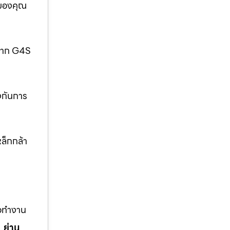
อของคุณ
กจาก G4S
งกันการ
ล็กกล้า
ือทำงาน
,
ย่าน