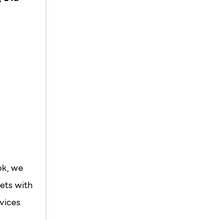
ok, we
ets with
vices