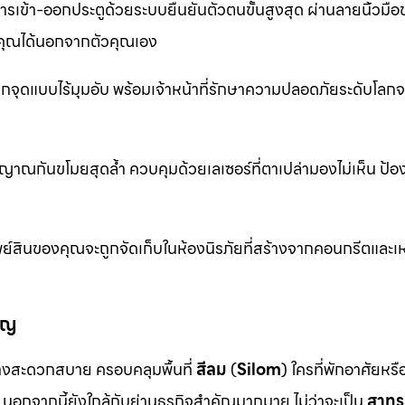
รเข้า-ออกประตูด้วยระบบยืนยันตัวตนขั้นสูงสุด ผ่านลายนิ้วมื
ุณได้นอกจากตัวคุณเอง
จุดแบบไร้มุมอับ พร้อมเจ้าหน้าที่รักษาความปลอดภัยระดับโล
าณกันขโมยสุดล้ำ ควบคุมด้วยเลเซอร์ที่ตาเปล่ามองไม่เห็น ป้อ
ย์สินของคุณจะถูกจัดเก็บในห้องนิรภัยที่สร้างจากคอนกรีตและเห
ัญ
งสะดวกสบาย ครอบคลุมพื้นที่
สีลม
(
Silom
) ใครที่พักอาศัยหร
นอกจากนี้ยังใกล้กับย่านธุรกิจสำคัญมากมาย ไม่ว่าจะเป็น
สาทร