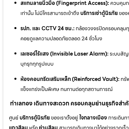
สแกนลายนิ้วมือ (Fingerprint Access):
ควบคุมกา
เท่านั้น ไม่มีใครสามารถเข้าถึง
บริการเช่าตู้นิรภัย
ของค
รปภ. และ CCTV 24 ชม.:
กล้องวงจรปิดครอบคลุมทุก
คอยดูแลความปลอดภัยตลอด 24 ชั่วโมง
เลเซอร์ไร้แสง (Invisible Laser Alarm):
ระบบสัญญ
บุกรุกทุกรูปแบบ
ห้องคอนกรีตเสริมเหล็ก (Reinforced Vault):
ทรัพ
แข็งแกร่งเป็นพิเศษ ทนทานต่อทุกสถานการณ์
ทำเลทอง เดินทางสะดวก ครอบคลุมย่านธุรกิจสำค
ศูนย์
บริการตู้นิรภัย
ของเราตั้งอยู่
ใจกลางเมือง
การเดินทา
แถวสีลม
หรือ
ย่านสีลม
สามารถเดินทางมาได้อย่างรวดเร็ว 