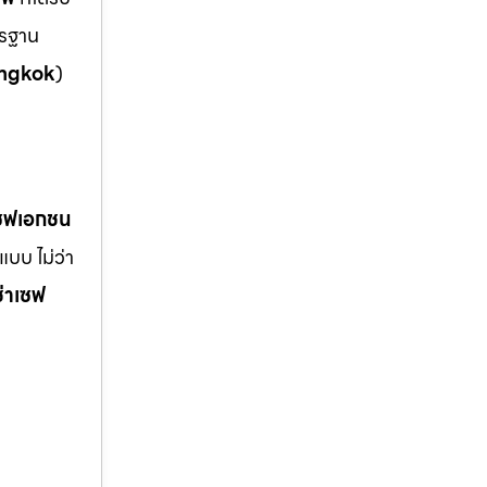
ตรฐาน
ngkok
)
เซฟเอกชน
บบ ไม่ว่า
ช่าเซฟ