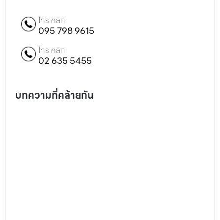
โทร คลิก
095 798 9615
โทร คลิก
02 635 5455
บทความที่คล้ายกัน