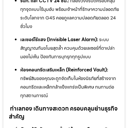
รปภ. และ CCTV 24 ชม.:
กล้องวงจรปิดครอบคลุม
ทุกจุดแบบไร้มุมอับ พร้อมเจ้าหน้าที่รักษาความปลอดภัย
ระดับโลกจาก G4S คอยดูแลความปลอดภัยตลอด 24
ชั่วโมง
เลเซอร์ไร้แสง (Invisible Laser Alarm):
ระบบ
สัญญาณกันขโมยสุดล้ำ ควบคุมด้วยเลเซอร์ที่ตาเปล่า
มองไม่เห็น ป้องกันการบุกรุกทุกรูปแบบ
ห้องคอนกรีตเสริมเหล็ก (Reinforced Vault):
ทรัพย์สินของคุณจะถูกจัดเก็บในห้องนิรภัยที่สร้างจาก
คอนกรีตและเหล็กกล้าแข็งแกร่งเป็นพิเศษ ทนทานต่อ
ทุกสถานการณ์
ทำเลทอง เดินทางสะดวก ครอบคลุมย่านธุรกิจ
สำคัญ