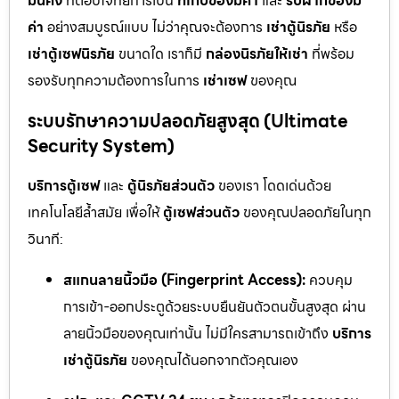
มั่นคง
ที่ตอบโจทย์การเป็น
ที่เก็บของมีค่า
และ
รับฝากของมี
ค่า
อย่างสมบูรณ์แบบ ไม่ว่าคุณจะต้องการ
เช่าตู้นิรภัย
หรือ
เช่าตู้เซฟนิรภัย
ขนาดใด เราก็มี
กล่องนิรภัยให้เช่า
ที่พร้อม
รองรับทุกความต้องการในการ
เช่าเซฟ
ของคุณ
ระบบรักษาความปลอดภัยสูงสุด (Ultimate
Security System)
บริการตู้เซฟ
และ
ตู้นิรภัยส่วนตัว
ของเรา โดดเด่นด้วย
เทคโนโลยีล้ำสมัย เพื่อให้
ตู้เซฟส่วนตัว
ของคุณปลอดภัยในทุก
วินาที:
สแกนลายนิ้วมือ (Fingerprint Access):
ควบคุม
การเข้า-ออกประตูด้วยระบบยืนยันตัวตนขั้นสูงสุด ผ่าน
ลายนิ้วมือของคุณเท่านั้น ไม่มีใครสามารถเข้าถึง
บริการ
เช่าตู้นิรภัย
ของคุณได้นอกจากตัวคุณเอง