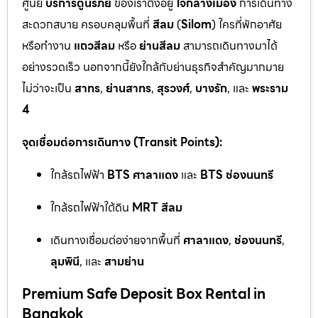
ศูนย์
บริการตู้นิรภัย
ของเราตั้งอยู่
ใจกลางเมือง
การเดินทาง
สะดวกสบาย ครอบคลุมพื้นที่
สีลม
(
Silom
) ใครที่พักอาศัย
หรือทำงาน
แถวสีลม
หรือ
ย่านสีลม
สามารถเดินทางมาได้
อย่างรวดเร็ว นอกจากนี้ยังใกล้กับย่านธุรกิจสำคัญมากมาย
ไม่ว่าจะเป็น
สาทร
,
ย่านสาทร
,
สุรวงศ์
,
บางรัก
, และ
พระราม
4
จุดเชื่อมต่อการเดินทาง (Transit Points):
ใกล้รถไฟฟ้า
BTS ศาลาแดง
และ
BTS ช่องนนทรี
ใกล้รถไฟฟ้าใต้ดิน
MRT สีลม
เดินทางเชื่อมต่อง่ายจากพื้นที่
ศาลาแดง
,
ช่องนนทรี
,
ลุมพินี
, และ
สามย่าน
Premium Safe Deposit Box Rental in
Bangkok