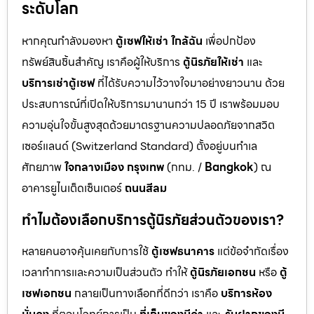
ระดับโลก
หากคุณกำลังมองหา
ตู้เซฟให้เช่า ใกล้ฉัน
เพื่อปกป้อง
ทรัพย์สินชิ้นสำคัญ เราคือผู้ให้บริการ
ตู้นิรภัยให้เช่า
และ
บริการเช่าตู้เซฟ
ที่ได้รับความไว้วางใจมาอย่างยาวนาน ด้วย
ประสบการณ์ที่เปิดให้บริการมานานกว่า 15 ปี เราพร้อมมอบ
ความอุ่นใจขั้นสูงสุดด้วยมาตรฐานความปลอดภัยจากสวิต
เซอร์แลนด์ (Switzerland Standard) ตั้งอยู่บนทำเล
ศักยภาพ
ใจกลางเมือง กรุงเทพ
(กทม. /
Bangkok
) ณ
อาคารยูไนเต็ดเซ็นเตอร์
ถนนสีลม
ทำไมต้องเลือกบริการตู้นิรภัยส่วนตัวของเรา?
หลายคนอาจคุ้นเคยกับการใช้
ตู้เซฟธนาคาร
แต่ข้อจำกัดเรื่อง
เวลาทำการและความเป็นส่วนตัว ทำให้
ตู้นิรภัยเอกชน
หรือ
ตู้
เซฟเอกชน
กลายเป็นทางเลือกที่ดีกว่า เราคือ
บริการห้อง