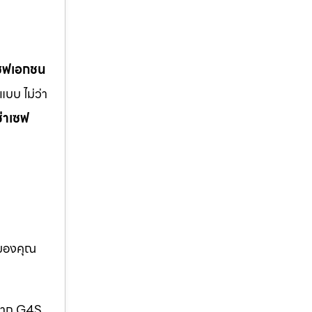
เซฟเอกชน
บบ ไม่ว่า
ช่าเซฟ
อของคุณ
กจาก G4S