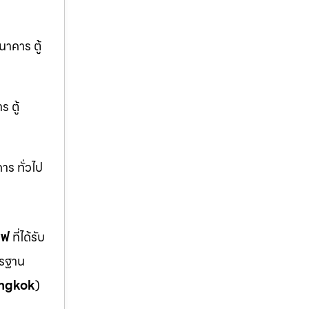
นาคาร ตู้
 ตู้
าร ทั่วไป
ซฟ
ที่ได้รับ
ตรฐาน
ngkok
)