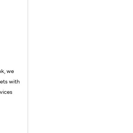
ok, we
ets with
vices