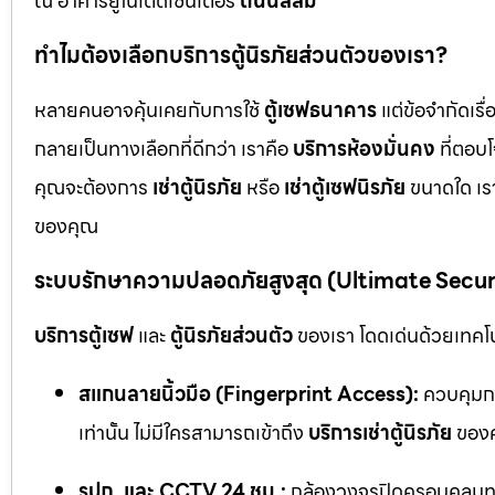
ณ อาคารยูไนเต็ดเซ็นเตอร์
ถนนสีลม
ทำไมต้องเลือกบริการตู้นิรภัยส่วนตัวของเรา?
หลายคนอาจคุ้นเคยกับการใช้
ตู้เซฟธนาคาร
แต่ข้อจำกัดเร
กลายเป็นทางเลือกที่ดีกว่า เราคือ
บริการห้องมั่นคง
ที่ตอบ
คุณจะต้องการ
เช่าตู้นิรภัย
หรือ
เช่าตู้เซฟนิรภัย
ขนาดใด เรา
ของคุณ
ระบบรักษาความปลอดภัยสูงสุด (Ultimate Secu
บริการตู้เซฟ
และ
ตู้นิรภัยส่วนตัว
ของเรา โดดเด่นด้วยเทคโนโ
สแกนลายนิ้วมือ (Fingerprint Access):
ควบคุมกา
เท่านั้น ไม่มีใครสามารถเข้าถึง
บริการเช่าตู้นิรภัย
ของค
รปภ. และ CCTV 24 ชม.:
กล้องวงจรปิดครอบคลุมทุก