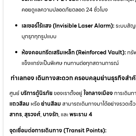
คอยดูแลความปลอดภัยตลอด 24 ชั่วโมง
เลเซอร์ไร้แสง (Invisible Laser Alarm):
ระบบสัญญ
บุกรุกทุกรูปแบบ
ห้องคอนกรีตเสริมเหล็ก (Reinforced Vault):
ทรัพ
แข็งแกร่งเป็นพิเศษ ทนทานต่อทุกสถานการณ์
ทำเลทอง เดินทางสะดวก ครอบคลุมย่านธุรกิจสำค
ศูนย์
บริการตู้นิรภัย
ของเราตั้งอยู่
ใจกลางเมือง
การเดินทา
แถวสีลม
หรือ
ย่านสีลม
สามารถเดินทางมาได้อย่างรวดเร็ว 
สาทร
,
สุรวงศ์
,
บางรัก
, และ
พระราม 4
จุดเชื่อมต่อการเดินทาง (Transit Points):