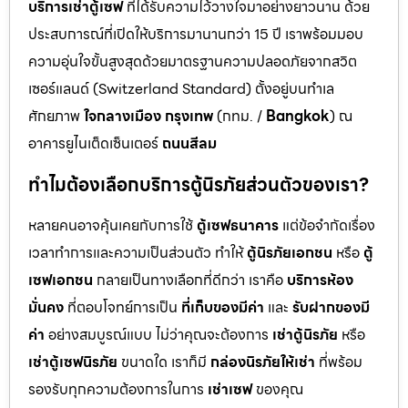
บริการเช่าตู้เซฟ
ที่ได้รับความไว้วางใจมาอย่างยาวนาน ด้วย
ประสบการณ์ที่เปิดให้บริการมานานกว่า 15 ปี เราพร้อมมอบ
ความอุ่นใจขั้นสูงสุดด้วยมาตรฐานความปลอดภัยจากสวิต
เซอร์แลนด์ (Switzerland Standard) ตั้งอยู่บนทำเล
ศักยภาพ
ใจกลางเมือง กรุงเทพ
(กทม. /
Bangkok
) ณ
อาคารยูไนเต็ดเซ็นเตอร์
ถนนสีลม
ทำไมต้องเลือกบริการตู้นิรภัยส่วนตัวของเรา?
หลายคนอาจคุ้นเคยกับการใช้
ตู้เซฟธนาคาร
แต่ข้อจำกัดเรื่อง
เวลาทำการและความเป็นส่วนตัว ทำให้
ตู้นิรภัยเอกชน
หรือ
ตู้
เซฟเอกชน
กลายเป็นทางเลือกที่ดีกว่า เราคือ
บริการห้อง
มั่นคง
ที่ตอบโจทย์การเป็น
ที่เก็บของมีค่า
และ
รับฝากของมี
ค่า
อย่างสมบูรณ์แบบ ไม่ว่าคุณจะต้องการ
เช่าตู้นิรภัย
หรือ
เช่าตู้เซฟนิรภัย
ขนาดใด เราก็มี
กล่องนิรภัยให้เช่า
ที่พร้อม
รองรับทุกความต้องการในการ
เช่าเซฟ
ของคุณ