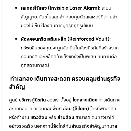
เลเซอร์ไร้แสง (Invisible Laser Alarm):
ระบบ
สัญญาณกันขโมยสุดล้ำ ควบคุมด้วยเลเซอร์ที่ตาเปล่า
มองไม่เห็น ป้องกันการบุกรุกทุกรูปแบบ
ห้องคอนกรีตเสริมเหล็ก (Reinforced Vault):
ทรัพย์สินของคุณจะถูกจัดเก็บในห้องนิรภัยที่สร้างจาก
คอนกรีตและเหล็กกล้าแข็งแกร่งเป็นพิเศษ ทนทานต่อ
ทุกสถานการณ์
ทำเลทอง เดินทางสะดวก ครอบคลุมย่านธุรกิจ
สำคัญ
ศูนย์
บริการตู้นิรภัย
ของเราตั้งอยู่
ใจกลางเมือง
การเดินทาง
สะดวกสบาย ครอบคลุมพื้นที่
สีลม
(
Silom
) ใครที่พักอาศัย
หรือทำงาน
แถวสีลม
หรือ
ย่านสีลม
สามารถเดินทางมาได้
อย่างรวดเร็ว นอกจากนี้ยังใกล้กับย่านธุรกิจสำคัญมากมาย