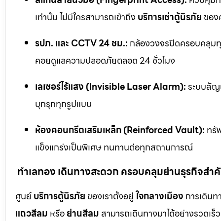
เท่านั้น ไม่มีใครสามารถเข้าถึง
บริการเช่าตู้นิรภัย
ของค
รปภ. และ CCTV 24 ชม.:
กล้องวงจรปิดครอบคลุมทุก
คอยดูแลความปลอดภัยตลอด 24 ชั่วโมง
เลเซอร์ไร้แสง (Invisible Laser Alarm):
ระบบสัญญ
บุกรุกทุกรูปแบบ
ห้องคอนกรีตเสริมเหล็ก (Reinforced Vault):
ทรัพ
แข็งแกร่งเป็นพิเศษ ทนทานต่อทุกสถานการณ์
ทำเลทอง เดินทางสะดวก ครอบคลุมย่านธุรกิจสำค
ศูนย์
บริการตู้นิรภัย
ของเราตั้งอยู่
ใจกลางเมือง
การเดินทา
แถวสีลม
หรือ
ย่านสีลม
สามารถเดินทางมาได้อย่างรวดเร็ว 