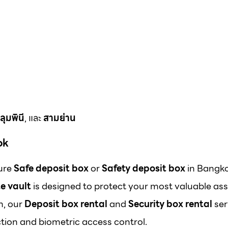
ลุมพินี
, และ
สามย่าน
ok
cure
Safe deposit box
or
Safety deposit box
in Bangk
e vault
is designed to protect your most valuable ass
m, our
Deposit box rental
and
Security box rental
ser
ion and biometric access control.