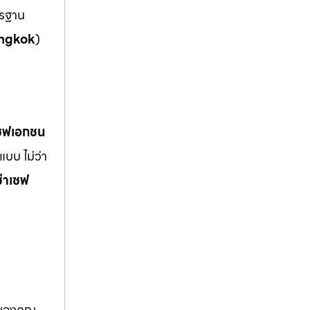
ตรฐาน
ngkok
)
เซฟเอกชน
บบ ไม่ว่า
ช่าเซฟ
อของคุณ