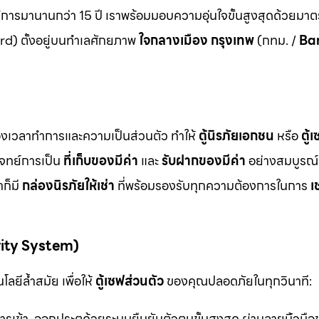
ิการมานานกว่า 15 ปี เราพร้อมมอบความอุ่นใจขั้นสูงสุดด้วยมา
d) ตั้งอยู่บนทำเลศักยภาพ
ใจกลางเมือง กรุงเทพ
(กทม. /
Ba
ื่องเวลาทำการและความเป็นส่วนตัว ทำให้
ตู้นิรภัยเอกชน
หรือ
ตู้
โจทย์การเป็น
ที่เก็บของมีค่า
และ
รับฝากของมีค่า
อย่างสมบูรณ์แ
ก็มี
กล่องนิรภัยให้เช่า
ที่พร้อมรองรับทุกความต้องการในการ
เ
rity System)
ลยีล้ำสมัย เพื่อให้
ตู้เซฟส่วนตัว
ของคุณปลอดภัยในทุกวินาที:
รเข้า-ออกประตูด้วยระบบยืนยันตัวตนขั้นสูงสุด ผ่านลายนิ้วมื