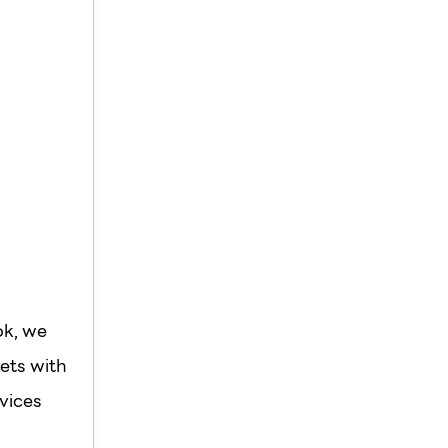
ok, we
ets with
vices