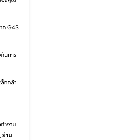
กจาก G4S
งกันการ
ล็กกล้า
ือทำงาน
,
ย่าน