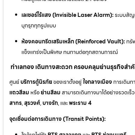
เลเซอร์ไร้แสง (Invisible Laser Alarm):
ระบบสัญญ
บุกรุกทุกรูปแบบ
ห้องคอนกรีตเสริมเหล็ก (Reinforced Vault):
ทรัพ
แข็งแกร่งเป็นพิเศษ ทนทานต่อทุกสถานการณ์
ทำเลทอง เดินทางสะดวก ครอบคลุมย่านธุรกิจสำค
ศูนย์
บริการตู้นิรภัย
ของเราตั้งอยู่
ใจกลางเมือง
การเดินทา
แถวสีลม
หรือ
ย่านสีลม
สามารถเดินทางมาได้อย่างรวดเร็ว 
สาทร
,
สุรวงศ์
,
บางรัก
, และ
พระราม 4
จุดเชื่อมต่อการเดินทาง (Transit Points):
ใกล้รถไฟฟ้า
BTS ศาลาแดง
และ
BTS ช่องนนทรี