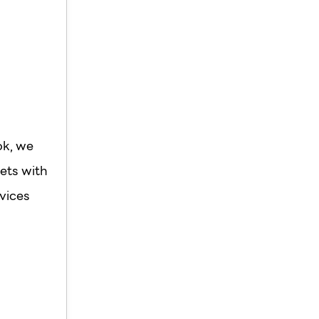
ok, we
ets with
vices