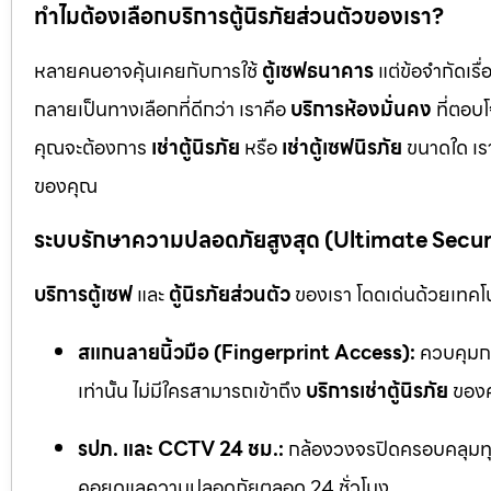
ทำไมต้องเลือกบริการตู้นิรภัยส่วนตัวของเรา?
หลายคนอาจคุ้นเคยกับการใช้
ตู้เซฟธนาคาร
แต่ข้อจำกัดเร
กลายเป็นทางเลือกที่ดีกว่า เราคือ
บริการห้องมั่นคง
ที่ตอบ
คุณจะต้องการ
เช่าตู้นิรภัย
หรือ
เช่าตู้เซฟนิรภัย
ขนาดใด เรา
ของคุณ
ระบบรักษาความปลอดภัยสูงสุด (Ultimate Secu
บริการตู้เซฟ
และ
ตู้นิรภัยส่วนตัว
ของเรา โดดเด่นด้วยเทคโนโ
สแกนลายนิ้วมือ (Fingerprint Access):
ควบคุมกา
เท่านั้น ไม่มีใครสามารถเข้าถึง
บริการเช่าตู้นิรภัย
ของค
รปภ. และ CCTV 24 ชม.:
กล้องวงจรปิดครอบคลุมทุก
คอยดูแลความปลอดภัยตลอด 24 ชั่วโมง