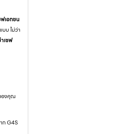
เซฟเอกชน
บบ ไม่ว่า
ช่าเซฟ
อของคุณ
กจาก G4S