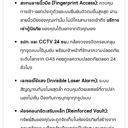
สแกนลายนิ้วมือ (Fingerprint Access):
ควบคุม
การเข้า-ออกประตูด้วยระบบยืนยันตัวตนขั้นสูงสุด ผ่าน
ลายนิ้วมือของคุณเท่านั้น ไม่มีใครสามารถเข้าถึง
บริการ
เช่าตู้นิรภัย
ของคุณได้นอกจากตัวคุณเอง
รปภ. และ CCTV 24 ชม.:
กล้องวงจรปิดครอบคลุม
ทุกจุดแบบไร้มุมอับ พร้อมเจ้าหน้าที่รักษาความปลอดภัย
ระดับโลกจาก G4S คอยดูแลความปลอดภัยตลอด 24
ชั่วโมง
เลเซอร์ไร้แสง (Invisible Laser Alarm):
ระบบ
สัญญาณกันขโมยสุดล้ำ ควบคุมด้วยเลเซอร์ที่ตาเปล่า
มองไม่เห็น ป้องกันการบุกรุกทุกรูปแบบ
ห้องคอนกรีตเสริมเหล็ก (Reinforced Vault):
ทรัพย์สินของคุณจะถูกจัดเก็บในห้องนิรภัยที่สร้างจาก