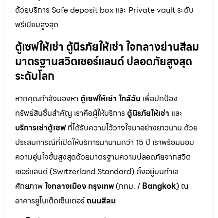
ด้วยบริการ Safe deposit box และ Private vault ระดับ
พรีเมียมสูงสุด
ตู้เซฟให้เช่า ตู้นิรภัยให้เช่า ใจกลางย่านสีลม
มาตรฐานสวิตเซอร์แลนด์ ปลอดภัยสูงสุด
ระดับโลก
หากคุณกำลังมองหา
ตู้เซฟให้เช่า ใกล้ฉัน
เพื่อปกป้อง
ทรัพย์สินชิ้นสำคัญ เราคือผู้ให้บริการ
ตู้นิรภัยให้เช่า
และ
บริการเช่าตู้เซฟ
ที่ได้รับความไว้วางใจมาอย่างยาวนาน ด้วย
ประสบการณ์ที่เปิดให้บริการมานานกว่า 15 ปี เราพร้อมมอบ
ความอุ่นใจขั้นสูงสุดด้วยมาตรฐานความปลอดภัยจากสวิต
เซอร์แลนด์ (Switzerland Standard) ตั้งอยู่บนทำเล
ศักยภาพ
ใจกลางเมือง กรุงเทพ
(กทม. /
Bangkok
) ณ
อาคารยูไนเต็ดเซ็นเตอร์
ถนนสีลม