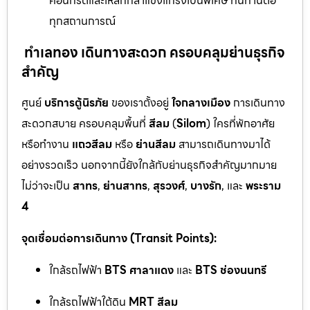
คอนกรีตและเหล็กกล้าแข็งแกร่งเป็นพิเศษ ทนทานต่อ
ทุกสถานการณ์
ทำเลทอง เดินทางสะดวก ครอบคลุมย่านธุรกิจ
สำคัญ
ศูนย์
บริการตู้นิรภัย
ของเราตั้งอยู่
ใจกลางเมือง
การเดินทาง
สะดวกสบาย ครอบคลุมพื้นที่
สีลม
(
Silom
) ใครที่พักอาศัย
หรือทำงาน
แถวสีลม
หรือ
ย่านสีลม
สามารถเดินทางมาได้
อย่างรวดเร็ว นอกจากนี้ยังใกล้กับย่านธุรกิจสำคัญมากมาย
ไม่ว่าจะเป็น
สาทร
,
ย่านสาทร
,
สุรวงศ์
,
บางรัก
, และ
พระราม
4
จุดเชื่อมต่อการเดินทาง (Transit Points):
ใกล้รถไฟฟ้า
BTS ศาลาแดง
และ
BTS ช่องนนทรี
ใกล้รถไฟฟ้าใต้ดิน
MRT สีลม